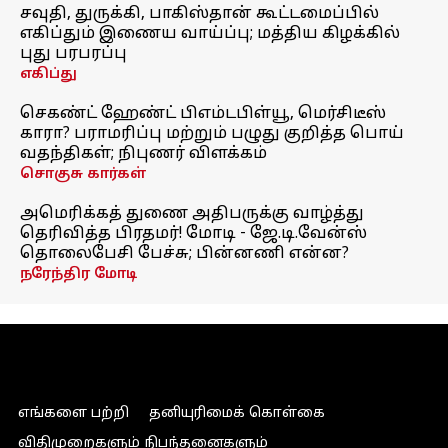
சவுதி, துருக்கி, பாகிஸ்தான் கூட்டமைப்பில்
எகிப்தும் இணைய வாய்ப்பு; மத்திய கிழக்கில்
புது பரபரப்பு
எகிப்து
செகண்ட் ஹேண்ட் பிஎம்டபிள்யூ, மெர்சிடீஸ்
காரா? பராமரிப்பு மற்றும் பழுது குறித்த பொய்
வதந்திகள்; நிபுணர் விளக்கம்
சொகுசு கார்கள்
அமெரிக்கத் துணை அதிபருக்கு வாழ்த்து
தெரிவித்த பிரதமர்! மோடி - ஜே.டி.வேன்ஸ்
தொலைபேசி பேச்சு; பின்னணி என்ன?
நரேந்திர மோடி
எங்களை பற்றி
தனியுரிமைக் கொள்கை
விதிமுறைகளும் நிபந்தனைகளும்