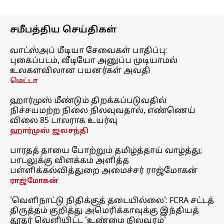
சமீபத்திய செய்திகள்
வாட்ஸ்அப் மீடியா சேவைகள் பாதிப்பு:
புகைப்படம், வீடியோ அனுப்ப முடியாமல்
உலகளவிலான பயனர்கள் அவதி
மெட்டா
ஹார்முஸ் மீண்டும் திறக்கப்படுவதில்
நிச்சயமற்ற நிலை நிலவுவதால், எண்ணெய்
விலை 85 டாலராக உயர்வு
ஹார்முஸ் ஜலசந்தி
பாரதத் தாயை போற்றும் தமிழ்த்தாய் வாழ்த்து;
பாடலுக்கு விளக்கம் அளித்த
பள்ளிக்கல்வித்துறை அமைச்சர் ராஜ்மோகன்
ராஜ்மோகன்
'வெளிநாட்டு நிதிக்குத் தடையில்லை': FCRA சட்டத்
திருத்தம் குறித்து அமெரிக்காவுக்கு இந்தியத்
தூதர் வெளியிட்ட 'உண்மை நிலவரம்'