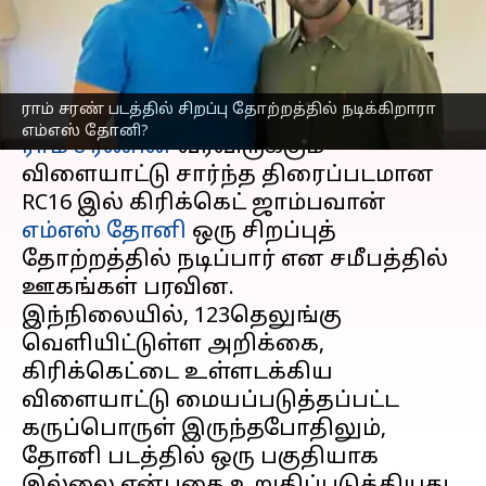
இதுதான்
எழுதியவர்
Mar 17, 2025
04:54 pm
Sekar Chinnappan
செய்தி முன்னோட்டம்
ராம் சரண் படத்தில் சிறப்பு தோற்றத்தில் நடிக்கிறாரா
எம்எஸ் தோனி?
ராம் சரணின்
வரவிருக்கும்
விளையாட்டு சார்ந்த திரைப்படமான
RC16 இல் கிரிக்கெட் ஜாம்பவான்
எம்எஸ் தோனி
ஒரு சிறப்புத்
தோற்றத்தில் நடிப்பார் என சமீபத்தில்
ஊகங்கள் பரவின.
இந்நிலையில், 123தெலுங்கு
வெளியிட்டுள்ள அறிக்கை,
கிரிக்கெட்டை உள்ளடக்கிய
விளையாட்டு மையப்படுத்தப்பட்ட
கருப்பொருள் இருந்தபோதிலும்,
தோனி படத்தில் ஒரு பகுதியாக