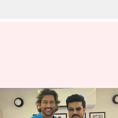
ராம் சரண் படத்தில் சிறப்பு
தோற்றத்தில் நடிக்கிறாரா
எம்எஸ் தோனி? உண்மை