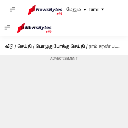
மேலும்
Tamil
Tamil
வீடு
/
செய்தி
/
பொழுதுபோக்கு செய்தி
/
ராம் சரண் படத்தில் சிறப்பு தோற்றத்தில் நடிக்கிறாரா எம்எஸ் தோனி? உண்மை இதுதான்
ADVERTISEMENT