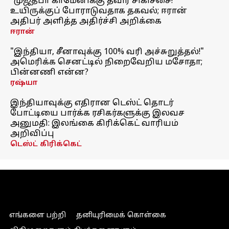
"முஜ்தபா காமேனிக்கு தீவிர சிகிச்சை!"
உயிருக்குப் போராடுவதாக தகவல்; ஈரான்
அதிபர் அளித்த அதிர்ச்சி அறிக்கை
ஈரான்
"இந்தியா, சீனாவுக்கு 100% வரி அச்சுறுத்தல்!"
அமெரிக்க செனட்டில் நிறைவேறிய மசோதா;
பின்னணி என்ன?
ரஷ்யா
இந்தியாவுக்கு எதிரான டெஸ்ட் தொடர்
போட்டியை பார்க்க ரசிகர்களுக்கு இலவச
அனுமதி: இலங்கை கிரிக்கெட் வாரியம்
அறிவிப்பு
டெஸ்ட் கிரிக்கெட்
எங்களை பற்றி
தனியுரிமைக் கொள்கை