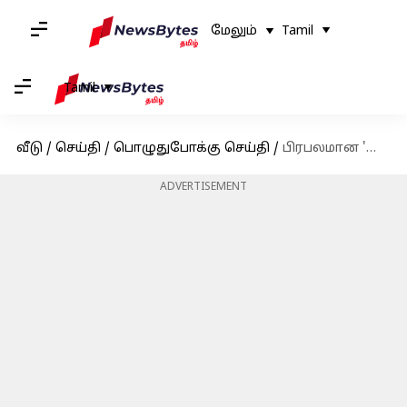
மேலும்
Tamil
Tamil
வீடு
/
செய்தி
/
பொழுதுபோக்கு செய்தி
/
பிரபலமான 'நானா ஹைரானா' பாடல் இல்லாமல் வெளியான 'கேம் சேஞ்சர்': இதோ அதற்கான காரணம்
ADVERTISEMENT