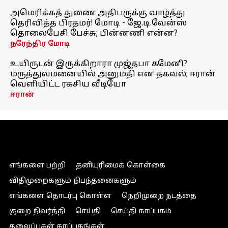
அமெரிக்கத் துணை அதிபருக்கு வாழ்த்து
தெரிவித்த பிரதமர்! மோடி - ஜே.டி.வேன்ஸ்
தொலைபேசி பேச்சு; பின்னணி என்ன?
நரேந்திர மோடி
உயிருடன் இருக்கிறாரா முஜ்தபா கமேனி?
மருத்துவமனையில் அனுமதி என தகவல்; ஈரான்
வெளியிட்ட ரகசிய வீடியோ
ஈரான்
எங்களை பற்றி
தனியுரிமைக் கொள்கை
விதிமுறைகளும் நிபந்தனைகளும்
எங்களை தொடர்பு கொள்ள
நெறிமுறை நடத்தை
குறை நிவர்த்தி
செய்தி
செய்தி காப்பகம்
தலைப்புகள் காப்பகங்கள்