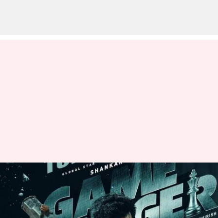
பிரபலமான 'நானா
ஹைரானா' பாடல்
இல்லாமல் வெளியான