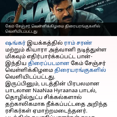
'கேம் சேஞ்சர்': இதோ
அதற்கான காரணம்
எழுதியவர்
Jan 10, 2025
12:44 pm
Venkatalakshmi V
கேம் சேஞ்சர் வெள்ளிக்கிழமை திரையரங்குகளில்
வெளியிடப்பட்டது
செய்தி முன்னோட்டம்
ஷங்கர்
இயக்கத்தில்
ராம் சரண்
மற்றும் கியாரா அத்வானி நடித்துள்ள
மிகவும் எதிர்பார்க்கப்பட்ட பான்-
இந்திய
திரைப்படமான
கேம் சேஞ்சர்
வெள்ளிக்கிழமை
திரையரங்குகளில்
வெளியிடப்பட்டது.
இருப்பினும், படத்தின் பிரபலமான
பாடலான NaaNaa Hyraanaa பாடல்,
தொழில்நுட்ப சிக்கல்களால்
தற்காலிகமாக நீக்கப்பட்டதை அறிந்த
ரசிகர்கள் ஏமாற்றமடைந்தனர்.