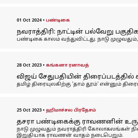
01 Oct 2024
•
பண்டிகை
நவராத்திரி: நாட்டின் பல்வேறு பகு
பண்டிகை காலம் வந்துவிட்டது. நாடு முழுவது
28 Oct 2023
•
கங்கனா ரனாவத்
விஜய் சேதுபதியின் திரைப்படத்தில
தமிழ் திரையுலகிற்கு 'தாம் தூம்' என்னும் த
25 Oct 2023
•
ஹிமாச்சல பிரதேசம்
தசரா பண்டிகைக்கு ராவணனின் உரு
நாடு முழுவதும் நவராத்திரி கோலாகலங்கள் ந
இறுதியாக ராவணன் வாதம் நடைபெறும்.