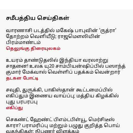
சமீபத்திய செய்திகள்
வாரணாசி படத்தில் மகேஷ் பாபுவின் 'ருத்ரா'
தோற்றம் வெளியீடு; ராஜமௌலியின்
பிரம்மாண்டம்
தெலுங்கு திரையுலகம்
உயரம் தாண்டுதலில் இந்தியா வரலாற்று
சாதனை! உலக யு20 சாம்பியன்ஷிப்பில் பஸாந்த்
குமார் மேக்வால் வெள்ளிப் பதக்கம் வென்றார்
தடகள போட்டி
சவுதி, துருக்கி, பாகிஸ்தான் கூட்டமைப்பில்
எகிப்தும் இணைய வாய்ப்பு; மத்திய கிழக்கில்
புது பரபரப்பு
எகிப்து
செகண்ட் ஹேண்ட் பிஎம்டபிள்யூ, மெர்சிடீஸ்
காரா? பராமரிப்பு மற்றும் பழுது குறித்த பொய்
வதந்திகள்; நிபுணர் விளக்கம்