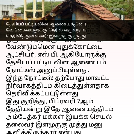
எழுதியவர்
Feb 20, 2023
01:19 pm
Sindhuja SM
செய்தி முன்னோட்டம்
தேசியப் பட்டியலின ஆணையத்தினர்
வேங்கைவயலுக்கு நேரில் வருவதாக
வேங்கை வயல்
பிரச்சனை குறித்து
தெரிவித்துள்ளனர்: இளமுருகு முத்து
ஒரு வாரத்திற்குள் அறிக்கை அளிக்க
வேண்டும்மென புதுக்கோட்டை
ஆட்சியர், எஸ்.பி. ஆகியோருக்கு
தேசியப் பட்டியலின ஆணையம்
நோட்டீஸ் அனுப்பியுள்ளது.
இந்த நோட்டீஸ் தற்போது மாவட்ட
நிர்வாகத்திடம் கிடைத்துள்ளதாக
தெரிவிக்கப்பட்டுள்ளது.
இது குறித்து, பிப்ரவரி 7ஆம்
தேதியன்று இதே ஆணையத்திடம்
அம்பேத்கர் மக்கள் இயக்க செயல்
தலைவர் இளமுருகு முத்து மனு
அளித்திருந்தார் என்பது