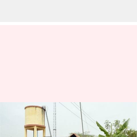
வேங்கைவயல் விவகாரம்:
தேசிய பட்டியலின
ஆணையம் நோட்டீஸ்