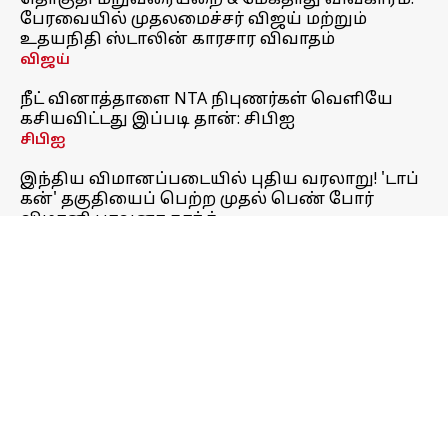
தொகுதி மறுவரையறை & மேகதாது விவகாரம்:
பேரவையில் முதலமைச்சர் விஜய் மற்றும்
உதயநிதி ஸ்டாலின் காரசார விவாதம்
விஜய்
நீட் வினாத்தாளை NTA நிபுணர்கள் வெளியே
கசியவிட்டது இப்படி தான்: சிபிஐ
சிபிஐ
இந்திய விமானப்படையில் புதிய வரலாறு! 'டாப்
கன்' தகுதியைப் பெற்ற முதல் பெண் போர்
விமானி பாவனா காந்த்
விமானப்படை
எம்என்சி நிறுவனத்தின் சதியை முறியடித்த
கூட்டணி! இந்தியாவின் முதல் 'எம்ஆர்ஐ'
மெஷின்; டாடாவும் ஸ்ரீதர் வேம்புவும் செய்த
உதவி
மருத்துவத்துறை
நகை வாங்க திட்டமிட்டவர்களுக்கு நிம்மதி;
இன்றைய தங்கம் வெள்ளி விலை நிலவரம்
தங்க விலை