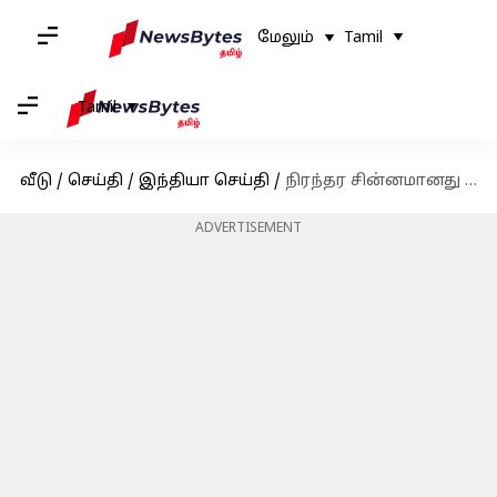
மேலும்
Tamil
Tamil
வீடு
/
செய்தி
/
இந்தியா செய்தி
/
நிரந்தர சின்னமானது பானை; விசிகவுக்கு அதிகாரப்பூர்வ மாநில கட்சி அந்தஸ்து வழங்கியது தேர்தல் ஆணையம்
ADVERTISEMENT