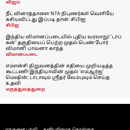
விஜய்
நீட் வினாத்தாளை NTA நிபுணர்கள் வெளியே
கசியவிட்டது இப்படி தான்: சிபிஐ
சிபிஐ
இந்திய விமானப்படையில் புதிய வரலாறு! 'டாப்
கன்' தகுதியைப் பெற்ற முதல் பெண் போர்
விமானி பாவனா காந்த்
விமானப்படை
எம்என்சி நிறுவனத்தின் சதியை முறியடித்த
கூட்டணி! இந்தியாவின் முதல் 'எம்ஆர்ஐ'
மெஷின்; டாடாவும் ஸ்ரீதர் வேம்புவும் செய்த
உதவி
மருத்துவத்துறை
எங்களை பற்றி
தனியுரிமைக் கொள்கை