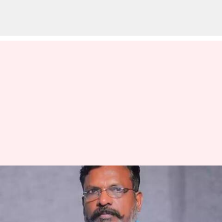
நிரந்தர சின்னமானது
பானை; விசிகவுக்கு
அதிகாரப்பூர்வ மாநில