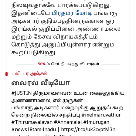
நிலவுவதாகவே பார்க்கப்படுகிறது.
இதனிடையே
பிரதமர் மோடி
பங்காரு
அடிகளார் குடும்பத்தினருக்கான ஓர்
இரங்கல் குறிப்பினை அண்ணாமலை
மற்றும் கேசவ விநாயகத்திடம்
கொடுத்து அனுப்பியுள்ளார் என்றும்
கூறப்படுகிறது.
50%
% செய்தி படித்து விட்டீர்கள்
ட்விட்டர் அஞ்சல்
வைரல் வீடியோ
#JUSTIN
திருமாவளவன் உடன் கைகுலுக்கிய
அண்ணாமலை, எல்.முருகன்
பங்காரு அடிகளார் மறைவுக்கு ஆறுதல் கூற
சென்ற நிலையில் சந்திப்பு
#melmaruvathur
#Thirumavalavan
#Annamalai
#lmurugan
#news18tamilnadu
|
https://t.co/uk2cvptM3n