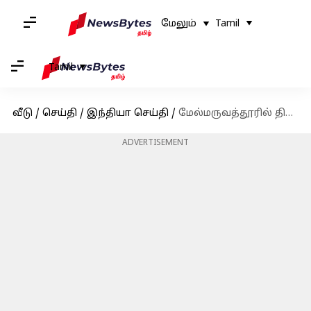
மேலும்
Tamil
Tamil
வீடு
/
செய்தி
/
இந்தியா செய்தி
/
மேல்மருவத்தூரில் திருமாவளவன், எல்.முருகன், அண்ணாமலை உள்ளிட்டோர் திடீர் சந்திப்பு
ADVERTISEMENT