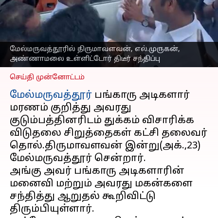
அண்ணாமலை
உள்ளிட்டோர் திடீர்
சந்திப்பு
எழுதியவர்
Oct 23, 2023
04:31 pm
மேல்மருவத்தூரில் திருமாவளவன், எல்.முருகன்,
Nivetha P
அண்ணாமலை உள்ளிட்டோர் திடீர் சந்திப்பு
செய்தி முன்னோட்டம்
மேல்மருவத்தூர்
பங்காரு அடிகளார்
மரணம் குறித்து அவரது
குடும்பத்தினரிடம் துக்கம் விசாரிக்க
விடுதலை சிறுத்தைகள் கட்சி தலைவர்
தொல்.திருமாவளவன் இன்று(அக்.,23)
மேல்மருவத்தூர் சென்றார்.
அங்கு அவர் பங்காரு அடிகளாரின்
மனைவி மற்றும் அவரது மகன்களை
சந்தித்து ஆறுதல் கூறிவிட்டு
திரும்பியுள்ளார்.