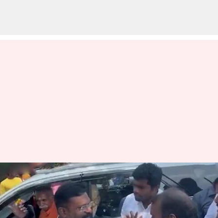
மேல்மருவத்தூரில்
திருமாவளவன்,
எல்.முருகன்,