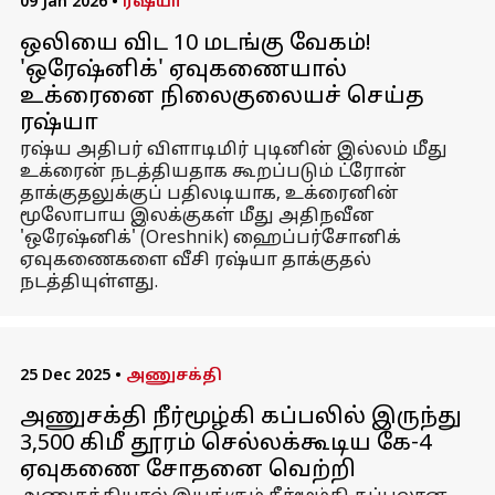
09 Jan 2026
•
ரஷ்யா
ஒலியை விட 10 மடங்கு வேகம்!
'ஒரேஷ்னிக்' ஏவுகணையால்
உக்ரைனை நிலைகுலையச் செய்த
ரஷ்யா
ரஷ்ய அதிபர் விளாடிமிர் புடினின் இல்லம் மீது
உக்ரைன் நடத்தியதாக கூறப்படும் ட்ரோன்
தாக்குதலுக்குப் பதிலடியாக, உக்ரைனின்
மூலோபாய இலக்குகள் மீது அதிநவீன
'ஒரேஷ்னிக்' (Oreshnik) ஹைப்பர்சோனிக்
ஏவுகணைகளை வீசி ரஷ்யா தாக்குதல்
நடத்தியுள்ளது.
25 Dec 2025
•
அணுசக்தி
அணுசக்தி நீர்மூழ்கி கப்பலில் இருந்து
3,500 கிமீ தூரம் செல்லக்கூடிய கே-4
ஏவுகணை சோதனை வெற்றி