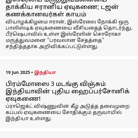
இஸ்ரேலிய மருத்துவமனையை
தாக்கிய ஈரானிய ஏவுகணை; டஜன்
கணக்கானவர்கள் காயம்
வியாழக்கிழமை ஈரான், இஸ்ரேலை நோக்கி ஒரு
பாலிஸ்டிக் ஏவுகணையை வீசியதைத் தொடர்ந்து,
பீர்ஷெபாவில் உள்ள இஸ்ரேலின் சொரோகா
மருத்துவமனை "பரவலான சேதத்தை"
சந்தித்ததாக அறிவிக்கப்பட்டுள்ளது.
19 Jun 2025
•
இந்தியா
பிரம்மோஸை 3 மடங்கு விஞ்சும்
இந்தியாவின் புதிய ஹைப்பர்சோனிக்
ஏவுகணை!
ப்ராஜெக்ட் விஷ்ணுவின் கீழ் அடுத்த தலைமுறை
கப்பல் ஏவுகணையை சோதிக்கும் தருவாயில்
இந்தியா உள்ளது.