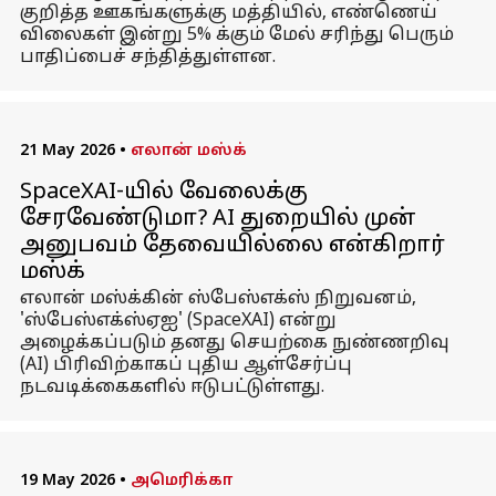
குறித்த ஊகங்களுக்கு மத்தியில், எண்ணெய்
விலைகள் இன்று 5% க்கும் மேல் சரிந்து பெரும்
பாதிப்பைச் சந்தித்துள்ளன.
21 May 2026
•
எலான் மஸ்க்
SpaceXAI-யில் வேலைக்கு
சேரவேண்டுமா? AI துறையில் முன்
அனுபவம் தேவையில்லை என்கிறார்
மஸ்க்
எலான் மஸ்க்கின் ஸ்பேஸ்எக்ஸ் நிறுவனம்,
'ஸ்பேஸ்எக்ஸ்ஏஐ' (SpaceXAI) என்று
அழைக்கப்படும் தனது செயற்கை நுண்ணறிவு
(AI) பிரிவிற்காகப் புதிய ஆள்சேர்ப்பு
நடவடிக்கைகளில் ஈடுபட்டுள்ளது.
19 May 2026
•
அமெரிக்கா