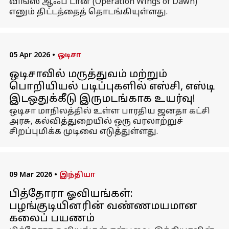
விங்ஸ் ஆஃப் டான் (Operation Wings of Dawn)
எனும் திட்டத்தைத் தொடங்கியுள்ளது.
05 Apr 2026
•
ஒடிசா
ஒடிசாவில் மருத்துவம் மற்றும்
பொறியியல் படிப்புகளில் எஸ்சி, எஸ்டி
இடஒதுக்கீடு இருமடங்காக உயர்வு!
ஒடிசா மாநிலத்தில் உள்ள பாரதிய ஜனதா கட்சி
அரசு, கல்வித்துறையில் ஒரு வரலாற்றுச்
சிறப்புமிக்க முடிவை எடுத்துள்ளது.
09 Mar 2026
•
இந்தியா
பித்தோரா ஓவியங்கள்:
பழங்குடியினரின் வண்ணமயமான
கலைப் பயணம்