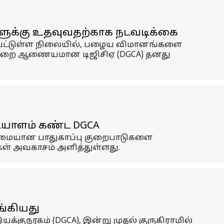
ளுக்கு உதவுவதற்காக நடவடிக்கை
ற்பட்டுள்ள நிலையில், பழைய விமானங்களை
ுமுறை ஆணையமான டிஜிசிஏ (DGCA) தனது
ையாளம் கண்ட DGCA
டுமையான பாதுகாப்பு குறைபாடுகளை
கள் அவகாசம் அளித்துள்ளது.
ங்கியது
குநரகம் (DGCA), இன்று முதல் குருகிராமில்