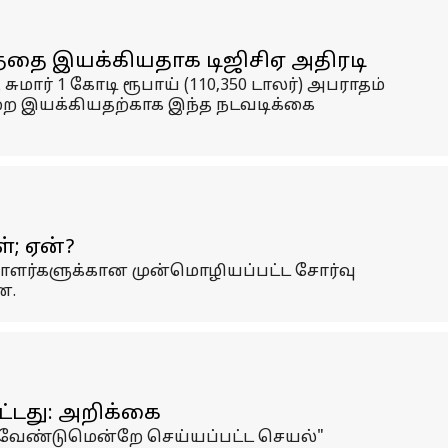
னத்தை இயக்கியதாக டிஜிசிஏ அதிரடி
ார் 1 கோடி ரூபாய் (110,350 டாலர்) அபராதம்
முறை இயக்கியதற்காக இந்த நடவடிக்கை
்; ஏன்?
ாளர்களுக்கான முன்மொழியப்பட்ட சோர்வு
ன.
்டது: அறிக்கை
 "வேண்டுமென்றே செய்யப்பட்ட செயல்"