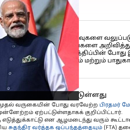
கம்
மற்றும் மூலோபாய உறவுகளை வலுப்படு
 கூட்டு செய்தியாளர் சந்திப்பின் போது 
ுகள், கல்வி விரிவாக்கம் மற்றும் பாது
 முன்னேற்றம் ஏற்பட்டுள்ளது
ு முதல் வருகையின் போது வரவேற்ற
பிரதமர் ம
ன்னேற்றம் ஏற்பட்டுள்ளதாகக் குறிப்பிட்டார்.
ு எடுத்துக்காட்டு என ஆழமடைந்து வரும் கூட்
திய
சுதந்திர வர்த்தக ஒப்பந்தத்தையும்
(FTA) தல