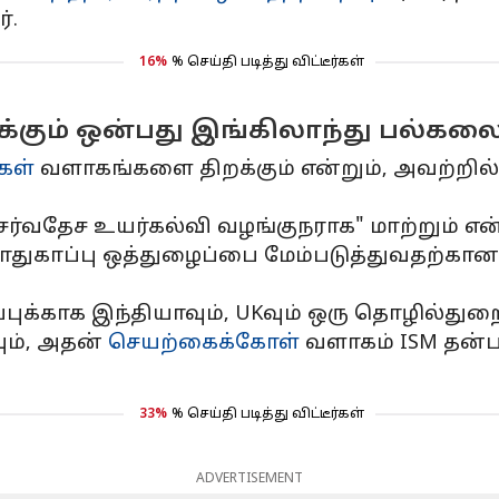
்.
16%
% செய்தி படித்து விட்டீர்கள்
கும் ஒன்பது இங்கிலாந்து பல்கல
கள்
வளாகங்களை திறக்கும் என்றும், அவற்றில் 
்வதேச உயர்கல்வி வழங்குநராக" மாற்றும் என்ற
 பாதுகாப்பு ஒத்துழைப்பை மேம்படுத்துவதற்கா
ுக்காக இந்தியாவும், UKவும் ஒரு தொழில்துறை
ும், அதன்
செயற்கைக்கோள்
வளாகம் ISM தன்பா
33%
% செய்தி படித்து விட்டீர்கள்
ADVERTISEMENT