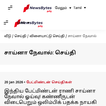
மேலும்
Tamil
Tamil
வீடு
/
செய்தி
/
விளையாட்டு செய்தி
/
சாய்னா நேவால்
சாய்னா நேவால்: செய்தி
20 Jan 2026
•
பேட்மிண்டன் செய்திகள்
இந்திய பேட்மிண்டன் ராணி சாய்னா
நேவால் ஓய்வு! கண்ணீருடன்
விடைபெறும் ஒலிம்பிக் பதக்க நாயகி