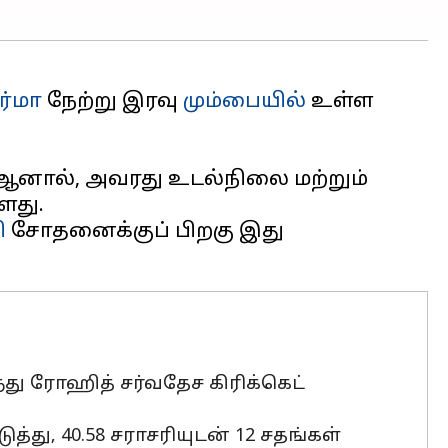
ர்மா
நேற்று இரவு
மும்பையில்
உள்ள
ஆனால், அவரது உடல்நிலை மற்றும்
ி
சோதனைக்குப் பிறகு இது
து ரோஹித் சர்வதேச கிரிக்கெட்
ுத்து, 40.58 சராசரியுடன் 12 சதங்கள்