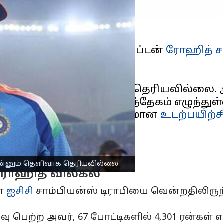
்
கிரிக்கெட்
அணியின் கேப்டன்
ரோஹித் ச
பட்டார்.
 ஏற்படுத்தியுள்ளது.
என்பது இன்னும் தெளிவாக தெரியவில்லை. 
ப்பு மையத்தில் வெற்றிகரமான
உடற்பயிற்ச
இன்னும் தெளிவாக தெரியவில்லை
ு ரோஹித் விலகல்
யா
ஐசிசி
சாம்பியன்ஸ் டிராபியை வென்றதிலிருந்
்வு பெற்ற அவர், 67 போட்டிகளில் 4,301 ரன்கள் எட