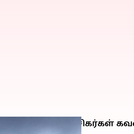
ரோஹித் சர்மா; ரசிகர்கள் 