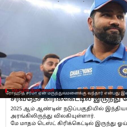
எழுதியவர்
Sep 09, 2025
10:59 am
Venkatalakshmi V
செய்தி முன்னோட்டம்
இந்திய அணியின் தற்போதைய ஒருநாள
கோகிலாபென் மருத்துவமனையில் காணப்
இது ரசிகர்களிடையே உடல்நலக் கவலையை
அவர் ஏன் மருத்துவமனைக்கு வந்தார் 
பெங்களூருவில்
உள்ள
பிசிசிஐயின்
சிற
தொழில் இடைவெளி
ரோஹித் சர்மா ஏன் மருத்துவமனைக்கு வந்தார் என்பது 
சர்வதேச கிரிக்கெட்டில் இருந்த
2025 ஆம் ஆண்டின் நடுப்பகுதியில் இந்தி
அரங்கிலிருந்து விலகியுள்ளார்.
மே மாதம் டெஸ்ட் கிரிக்கெட்டில் இருந்து ஓய