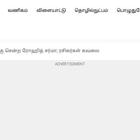
வணிகம்
விளையாட்டு
தொழில்நுட்பம்
பொழுதுப
ு சென்ற ரோஹித் சர்மா; ரசிகர்கள் கவலை
ADVERTISEMENT