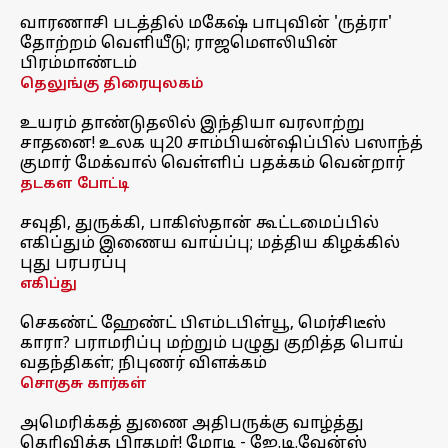
வாரணாசி படத்தில் மகேஷ் பாபுவின் 'ருத்ரா'
தோற்றம் வெளியீடு; ராஜமௌலியின்
பிரம்மாண்டம்
தெலுங்கு திரையுலகம்
உயரம் தாண்டுதலில் இந்தியா வரலாற்று
சாதனை! உலக யு20 சாம்பியன்ஷிப்பில் பஸாந்த்
குமார் மேக்வால் வெள்ளிப் பதக்கம் வென்றார்
தடகள போட்டி
சவுதி, துருக்கி, பாகிஸ்தான் கூட்டமைப்பில்
எகிப்தும் இணைய வாய்ப்பு; மத்திய கிழக்கில்
புது பரபரப்பு
எகிப்து
செகண்ட் ஹேண்ட் பிஎம்டபிள்யூ, மெர்சிடீஸ்
காரா? பராமரிப்பு மற்றும் பழுது குறித்த பொய்
வதந்திகள்; நிபுணர் விளக்கம்
சொகுசு கார்கள்
அமெரிக்கத் துணை அதிபருக்கு வாழ்த்து
தெரிவித்த பிரதமர்! மோடி - ஜே.டி.வேன்ஸ்