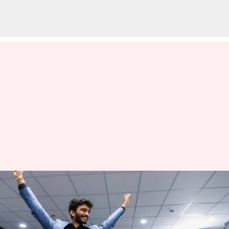
தமிழக அரசு சார்பில்
உலக செஸ் சாம்பியன்
டி.குகேஷுக்கு இன்று