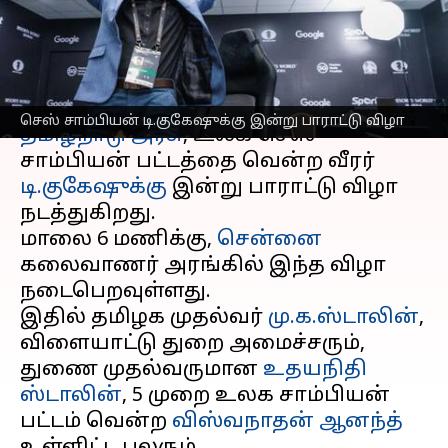
பாராட்டு விழா
எழுதியவர்
Dec 17, 2024
11:11 am
Venkatalakshmi V
செய்தி முன்னோட்டம்
செஸ் சாம்பியன் டி.குகேஷுக்கு இன்று பாராட்டு விழா
தமிழ்நாடு அரசு
, உலக செஸ்
சாம்பியன் பட்டத்தை வென்ற வீரர்
டி.குகேஷுக்கு
இன்று பாராட்டு விழா
நடத்துகிறது.
மாலை 6 மணிக்கு,
சென்னை
கலைவாணர் அரங்கில் இந்த விழா
நடைபெறவுள்ளது.
இதில் தமிழக முதல்வர்
மு.க.ஸ்டாலின்
,
விளையாட்டு துறை அமைச்சரும்,
துணை முதல்வருமான
உதயநிதி
ஸ்டாலின்
, 5 முறை உலக சாம்பியன்
பட்டம் வென்ற
விஸ்வநாதன் ஆனந்த்