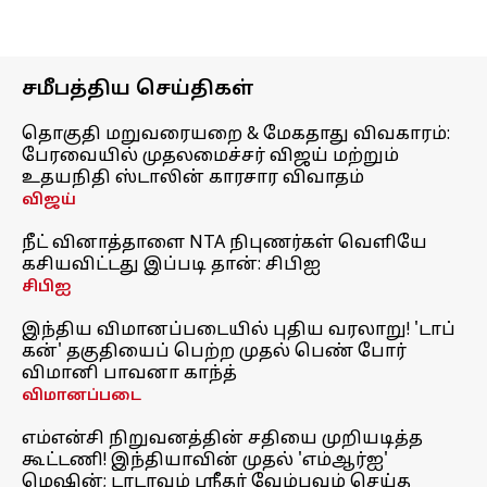
சமீபத்திய செய்திகள்
தொகுதி மறுவரையறை & மேகதாது விவகாரம்:
பேரவையில் முதலமைச்சர் விஜய் மற்றும்
உதயநிதி ஸ்டாலின் காரசார விவாதம்
விஜய்
நீட் வினாத்தாளை NTA நிபுணர்கள் வெளியே
கசியவிட்டது இப்படி தான்: சிபிஐ
சிபிஐ
இந்திய விமானப்படையில் புதிய வரலாறு! 'டாப்
கன்' தகுதியைப் பெற்ற முதல் பெண் போர்
விமானி பாவனா காந்த்
விமானப்படை
எம்என்சி நிறுவனத்தின் சதியை முறியடித்த
கூட்டணி! இந்தியாவின் முதல் 'எம்ஆர்ஐ'
மெஷின்; டாடாவும் ஸ்ரீதர் வேம்புவும் செய்த