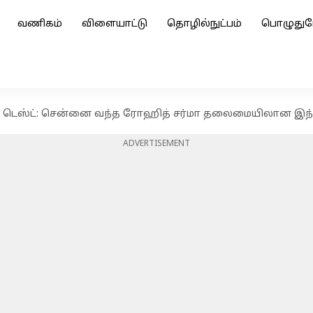
வணிகம்
விளையாட்டு
தொழில்நுட்பம்
பொழுதுப
தல் டெஸ்ட்: சென்னை வந்த ரோஹித் சர்மா தலைமையிலான இ
ADVERTISEMENT