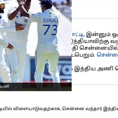
இடையிலான முதல்
டெஸ்ட் போட்டி
, இன்னும் 
்ட் தொடரில் பங்கேற்க, இந்தியாவிற்கு 
ட்டி, செப்டம்பர் 19ஆம் தேதி சென்னையில
7ஆம் தேதி கான்பூரில் நடைபெறும்.
சென்
 முதல் டெஸ்டில் பங்கேற்க இந்திய அணி 
 அணி
டியில் விளையாடுவதற்காக, சென்னை வந்தார் இந்திய க