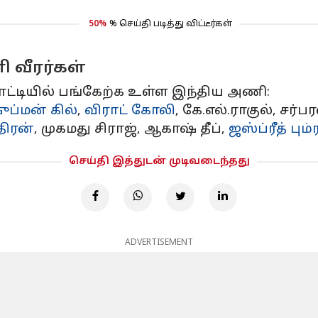
50%
% செய்தி படித்து விட்டீர்கள்
 வீரர்கள்
ோட்டியில் பங்கேற்க உள்ள இந்திய அணி:
ுப்மன் கில்
,
விராட் கோலி
, கே.எல்.ராகுல், சர்ப
திரன்
, முகமது சிராஜ், ஆகாஷ் தீப்,
ஜஸ்ப்ரீத் பும்
செய்தி இத்துடன் முடிவடைந்தது
ADVERTISEMENT