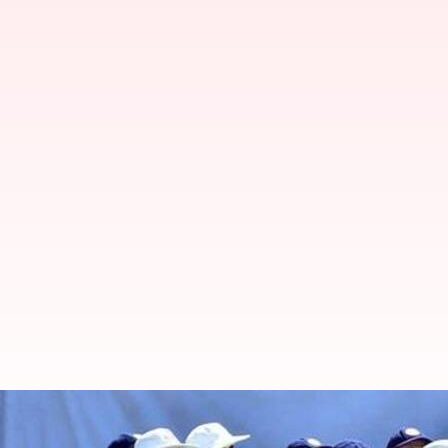
IND vs BAN முதல் டெஸ்ட
அணி