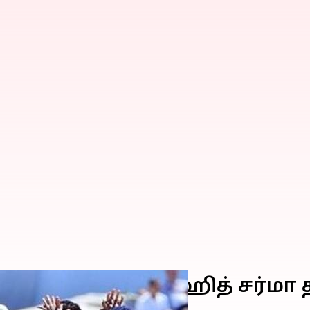
்: சென்னை வந்த ரோஹித் சர