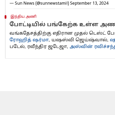
— Sun News (@sunnewstamil)
September 13, 2024
இந்திய அணி
போட்டியில் பங்கேற்க உள்ள அணி
வங்கதேசத்திற்கு எதிரான முதல் டெஸ்ட் ப
ரோஹித் ஷர்மா
, யஷஸ்வி ஜெய்ஷ்வால்,
ஷ
படேல், ரவீந்திர ஜடேஜா,
அஸ்வின் ரவிச்சந்