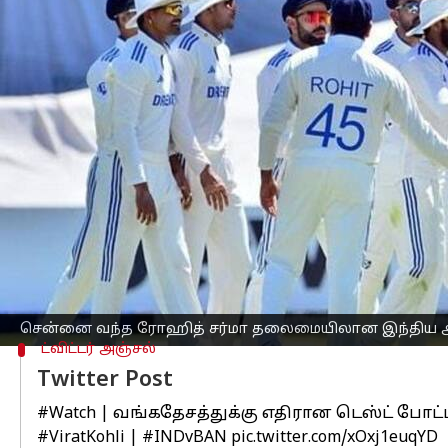
எழுதியவர்
Sep 13, 2024
09:39 am
Venkatalakshmi V
செய்தி முன்னோட்டம்
இந்தியாவுக்கும்
, வங்கதேசத்திற்கும் 
போட்டிகள் கொண்ட இந்த
கிரிக்கெட்
டெஸ
இந்த போட்டித்தொடரின் முதல் டெஸ்ட் போ
இரண்டாவது டெஸ்ட் போட்டி செப்டம்பர் 2
நடைபெறும்.
இதற்கிடையே, வங்கதேசத்திற்கு எதிரான
சென்னை வந்த ரோஹித் சர்மா தலைமையிலான இந்திய
ட்விட்டர் அஞ்சல்
Twitter Post
#Watch
| வங்கதேசத்துக்கு எதிரான டெஸ்ட் போட்
#ViratKohli
|
#INDvBAN
pic.twitter.com/xOxj1euqYD