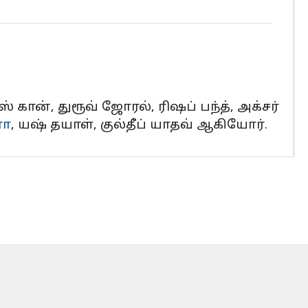
ரஸ் கான், துரூவ் ஜோரல், ரிஷப் பந்த், அக்சர்
ரா
, யஷ் தயாள், குல்தீப் யாதவ் ஆகியோர்.