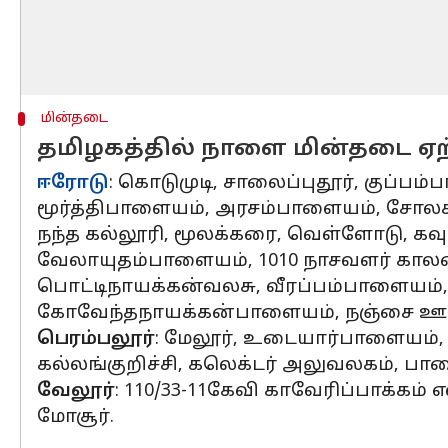
மின்தடை
தமிழகத்தில் நாளை மின்தடை ஏற்
ஈரோடு
: கொடுமுடி, சாலைப்புதூர், குப்
மூர்த்திபாளையம், அரசம்பாளையம், சோலக
நந்த கல்லூரி, மூலக்கரை, வெள்ளோடு, கவுண
வேலாயுதம்பாளையம், 1010 நாசவளர் காலனி,
பொட்டிநாயக்கன்வலசு, வீரப்பம்பாளையம்,
கோவேந்தநாயக்கன்பாளையம், நஞ்சை ஊத்த
பெரம்பலூர்
: மேலூர், உடையார்பாளையம், இ
கல்லங்குறிச்சி, கலெக்டர் அலுவலகம், பா
வேலூர்
: 110/33-11கேவி காவேரிப்பாக்கம் எ
மோசூர்.