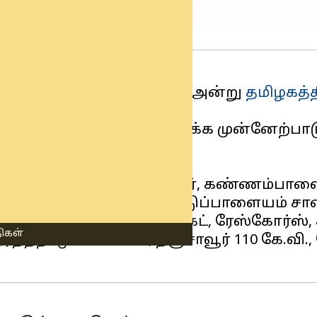
க் கிழமை (அக்டோபர் 19) அன்று
தமிழகத்த
ாரியம்
அறிவித்துள்ளது.
திகளைச் சேர்ந்த மக்கள் தக்க முன்னேற்
புரம், எம்.ஜி.புதூர், பி.எஸ்.நகர், கண்ணம்
ஆவாரம்பாளையம் பகுதி, மேட்டுப்பாளையம் ச
திகள்
 ஒரத்தநாடு 110 கே.வி., தஞ்சாவூர் 110 கே.வ