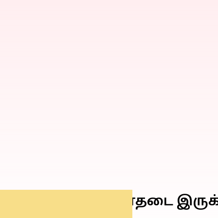
அக்டோபர் 19) மின்தடை இரு