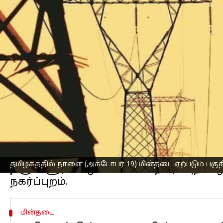
எழுதியவர்
Oct 18, 2024
01:04 pm
Sekar Chinnappan
செய்தி முன்னோட்டம்
மின் பராமரிப்பு பணிகள் காரணமாக சனி
செய்யப்படுவதாக தமிழ்நாடு
மின்சார வ
அதன்படி, நாளை மின்தடை ஏற்படும் பகு
அறிவுறுத்தப்பட்டு உள்ளனர்.
கோவை
: சூலூர், டி.எம்.நகர், ரங்கநாத
காந்திபுரம், சித்தாபுதூர், டாடாபாத், 
தமிழகத்தில் நாளை (அக்டோபர் 19) மின்தடை ஏற்படும் பகு
தஞ்சாவூர்
: பட்டுக்கோட்டை நகர்ப்புறம்,
மின்தடை