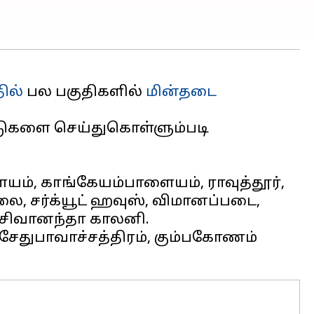
ில்
பல பகுதிகளில்
மின்தடை
பாடுகளை செய்துகொள்ளும்படி
பாளையம், காங்கேயம்பாளையம், ராவுத்தூர்,
ாலை, சர்க்யூட் ஹவுஸ், விமானப்படை,
ி., சேதுபாவாச்சத்திரம், கும்பகோணம்