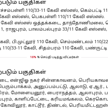
படும் பகுதிகள்
போச்சம்பள்ளி 110/33-11 கேவி எஸ்எஸ், கெம்பட்டி 11
1 கேவி எஸ்எஸ், பெகபள்ளி 110/11 கேவி எஸ்எஸ்.
3/11 கேவி எஸ்எஸ் ஒத்தக்கடை, தாந்தோணிமல
1, ராஜபுரம், பாலம்பல்புரம் 33/11 கேவி எஸ்எஸ
ேவி, பி.முட்லூர் 110 கேவி, செம்மண்டலம் 110/22
10/33-11 கேவி, சிதம்பரம் 110 கேவி, பண்ருட்டி 
16%
% செய்தி படித்து விட்டீர்கள்
படும் பகுதிகள்
 என்ஜிஓ நகர் சின்னகாவனம், பெரியகாவனம், லட
பெரும்பாக்கம், அனுப்பம்பட்டு, ஆலாடு, ஏ.ஆர்.
திரம், மோளையனூர், பைராநத்தம், ஆலாபுரம், பள்ளி
 சமயபுரம், காளிப்பேட்டை, கரியமங்கலம், கெர
ோவிலூர், காட்டூர், திண்டல், பெரியமிட்டஹள்ளி, 