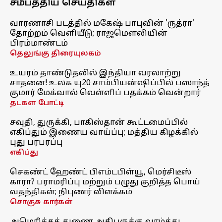
சமீபத்திய செய்திகள்
வாரணாசி படத்தில் மகேஷ் பாபுவின் 'ருத்ரா'
தோற்றம் வெளியீடு; ராஜமௌலியின்
பிரம்மாண்டம்
தெலுங்கு திரையுலகம்
உயரம் தாண்டுதலில் இந்தியா வரலாற்று
சாதனை! உலக யு20 சாம்பியன்ஷிப்பில் பஸாந்த்
குமார் மேக்வால் வெள்ளிப் பதக்கம் வென்றார்
தடகள போட்டி
சவுதி, துருக்கி, பாகிஸ்தான் கூட்டமைப்பில்
எகிப்தும் இணைய வாய்ப்பு; மத்திய கிழக்கில்
புது பரபரப்பு
எகிப்து
செகண்ட் ஹேண்ட் பிஎம்டபிள்யூ, மெர்சிடீஸ்
காரா? பராமரிப்பு மற்றும் பழுது குறித்த பொய்
வதந்திகள்; நிபுணர் விளக்கம்
சொகுசு கார்கள்