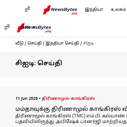
இந்தியா
உலகம்
Tamil
வீடு
/
செய்தி
/
இந்தியா செய்தி
/
சிஐடி
சிஐடி: செய்தி
11 Jun 2026
•
திரிணாமுல் காங்கிரஸ்
மம்தாவுக்கு திரிணாமுல் காங்கிரஸ் 
திரிணாமூல் காங்கிரஸ் (TMC) எம்.பி. கல்யா
பதவியிலிருந்து அபிஷேக் பானர்ஜி மாற்றியதாக 