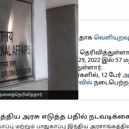
86
இந்தியர்கள்
தாக்கப்பட்டதாக
வெளியுறவு
தெரிவித்தார்.
் பட்டுள்ளனர் என அவர் தெரிவித்துள்ளார
ித்த அமைச்சர், 2021 இல் 29, 2022 இல் 57 ம
வுகளையும் அவர் பகிர்ந்துள்ளார்.
செய்யப்பட்ட 86 இந்தியர்களில், 12 பேர்
அ
் மற்றும்
சவுதி அரேபியாவில்
நடைபெற்றத
இதனைத்தெரிவித்தார்
மத்திய அரசு எடுத்த பதில் நடவடிக்
காப்பு மற்றும் பாதுகாப்பு இந்திய அரசாங்கத