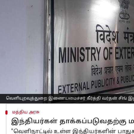
எழுதியவர்
Dec 13, 2024
08:19 am
Venkatalakshmi V
செய்தி முன்னோட்டம்
2023 ஆம் ஆண்டில் பல்வேறு நாடுகளில் 
சிங் வியாழக்கிழமை நாடாளுமன்றத்தில் 
அதில் சில இந்தியர்கள் கொலை செய்யவும
ஒரு கேள்விக்கு எழுத்துப்பூர்வமாக பதிலள
புள்ளிவிவரங்களுடன், நாடு வாரியான தர
2023 இல் தாக்கப்பட்ட அல்லது படுகொலை 
ஏனைய தாக்குதல்கள் ஐக்கிய இராஜ்ஜியம
வெளியுறவுத்துறை இணையமைச்சர் கீர்த்தி வர்தன் சிங் 
மத்திய அரசு
இந்தியர்கள் தாக்கப்படுவதற்கு 
"வெளிநாட்டில் உள்ள இந்தியர்களின் பாது