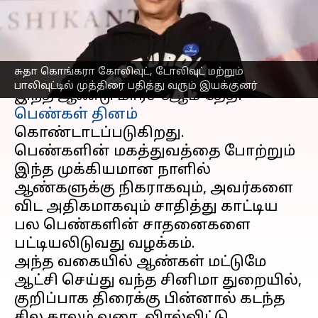
இயக்குனர்கள்
எழுதியவர்
Mar 01, 2025
08:51 am
Venkatalakshmi V
செய்தி முன்னோட்டம்
சுதா கொங்கரா கோலிவுட், டோலிவுட் மற்றும்
பாலிவுட்டில் முத்திரை பதித்து வரும் இயக்குனர்
இந்த ஆண்டு மார்ச் 8ஆம் தேதி
பெண்கள் தினம்
கொண்டாடப்படுகிறது.
பெண்களின் மகத்துவத்தை போற்றும்
இந்த முக்கியமான நாளில்
ஆண்களுக்கு நிகராகவும், அவர்களை
விட அதிகமாகவும் சாதித்து காட்டிய
பல பெண்களின் சாதனைகளை
பட்டியலிடுவது வழக்கம்.
அந்த வகையில் ஆண்கள் மட்டுமே
ஆட்சி செய்து வந்த சினிமா துறையில்,
குறிப்பாக திரைக்கு பின்னால் கடந்த