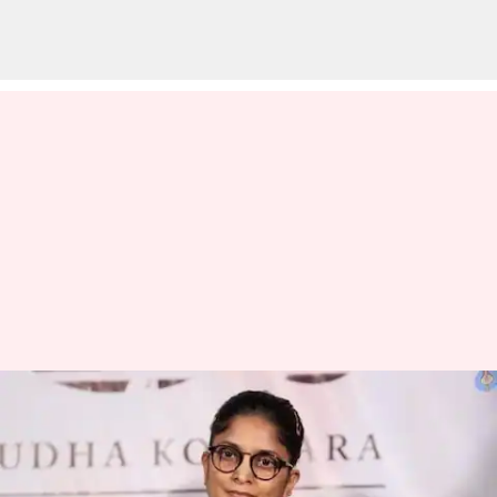
பாயல் கபாடியா முதல்
கிரண் ராவ் வரை: இந்திய
சினிமாவின் சாதனை