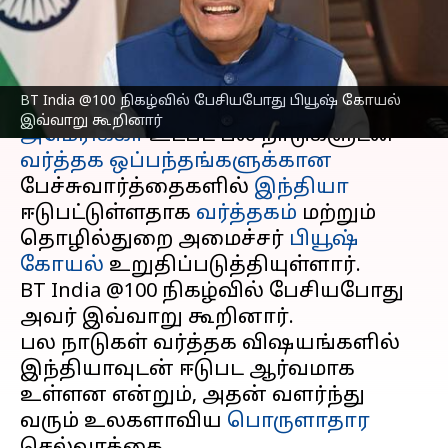
ஈடுபட்டுள்ள இந்தியா
எழுதியவர்
Aug 09, 2025
11:50 am
Venkatalakshmi V
செய்தி முன்னோட்டம்
BT India @100 நிகழ்வில் பேசியபோது பியூஷ் கோயல்
இவ்வாறு கூறினார்
அமெரிக்கா
உட்பட பல நாடுகளுடன்
வர்த்தக ஒப்பந்தங்களுக்கான
பேச்சுவார்த்தைகளில்
இந்தியா
ஈடுபட்டுள்ளதாக
வர்த்தகம்
மற்றும்
தொழில்துறை அமைச்சர்
பியூஷ்
கோயல்
உறுதிப்படுத்தியுள்ளார்.
BT India @100 நிகழ்வில் பேசியபோது
அவர் இவ்வாறு கூறினார்.
பல நாடுகள் வர்த்தக விஷயங்களில்
இந்தியாவுடன் ஈடுபட ஆர்வமாக
உள்ளன என்றும், அதன் வளர்ந்து
வரும் உலகளாவிய
பொருளாதார