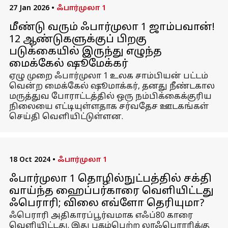
27 Jan 2026
•
ஃபார்முலா 1
மீண்டு வரும் ஃபார்முலா 1 ஜாம்பவான்!
12 ஆண்டுகளுக்குப் பிறகு
படுக்கையில் இருந்து எழுந்த
மைக்கேல் ஷூமேக்கர்
ஏழு முறை ஃபார்முலா 1 உலக சாம்பியன் பட்டம்
வென்ற மைக்கேல் ஷூமாக்கர், தனது நீண்டகால
மருத்துவ போராட்டத்தில் ஒரு நம்பிக்கைக்குரிய
நிலையை எட்டியுள்ளதாக சர்வதேச ஊடகங்கள்
செய்தி வெளியிட்டுள்ளன.
18 Oct 2024
•
ஃபார்முலா 1
ஃபார்முலா 1 தொழில்நுட்பத்தில் சக்தி
வாய்ந்த ஹைப்பர்காரை வெளியிட்டது
ஃபெராரி; விலை எவ்ளோ தெரியுமா?
ஃபெராரி அதிகாரப்பூர்வமாக எஃப்80 காரை
வெளியிட்டது. இது புகழ்பெற்ற லாஃபெராரிக்கு