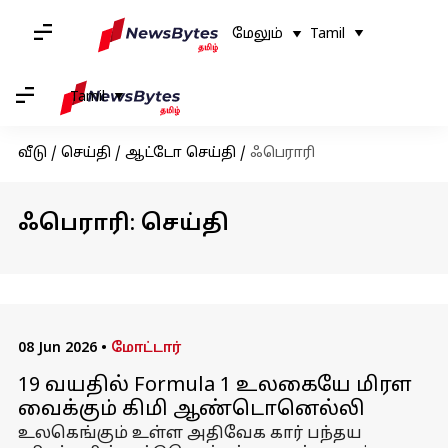
மேலும்
Tamil
Tamil
வீடு
/
செய்தி
/
ஆட்டோ செய்தி
/
ஃபெராரி
ஃபெராரி: செய்தி
08 Jun 2026
•
மோட்டார்
19 வயதில் Formula 1 உலகையே மிரள
வைக்கும் கிமி ஆண்டொனெல்லி
உலகெங்கும் உள்ள அதிவேக கார் பந்தய