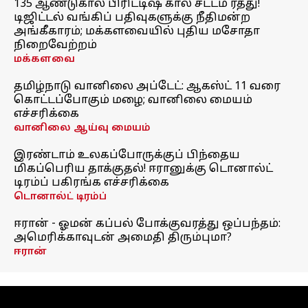
135 ஆண்டுகால பிரிட்டிஷ் கால சட்டம் ரத்து!
டிஜிட்டல் வங்கிப் பதிவுகளுக்கு நீதிமன்ற
அங்கீகாரம்; மக்களவையில் புதிய மசோதா
நிறைவேற்றம்
மக்களவை
தமிழ்நாடு வானிலை அப்டேட்: ஆகஸ்ட் 11 வரை
கொட்டப்போகும் மழை; வானிலை மையம்
எச்சரிக்கை
வானிலை ஆய்வு மையம்
இரண்டாம் உலகப்போருக்குப் பிந்தைய
மிகப்பெரிய தாக்குதல்! ஈரானுக்கு டொனால்ட்
டிரம்ப் பகிரங்க எச்சரிக்கை
டொனால்ட் டிரம்ப்
ஈரான் - ஓமன் கப்பல் போக்குவரத்து ஒப்பந்தம்:
அமெரிக்காவுடன் அமைதி திரும்புமா?
ஈரான்