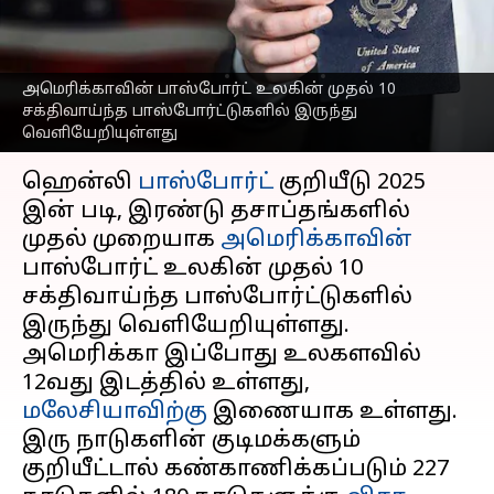
இல்லை; இந்தியாவின்
இடம் எது தெரியுமா?
எழுதியவர்
Oct 15, 2025
12:51 pm
Venkatalakshmi V
அமெரிக்காவின் பாஸ்போர்ட் உலகின் முதல் 10
சக்திவாய்ந்த பாஸ்போர்ட்டுகளில் இருந்து
வெளியேறியுள்ளது
செய்தி முன்னோட்டம்
ஹென்லி
பாஸ்போர்ட்
குறியீடு 2025
இன் படி, இரண்டு தசாப்தங்களில்
முதல் முறையாக
அமெரிக்காவின்
பாஸ்போர்ட் உலகின் முதல் 10
சக்திவாய்ந்த பாஸ்போர்ட்டுகளில்
இருந்து வெளியேறியுள்ளது.
அமெரிக்கா இப்போது உலகளவில்
12வது இடத்தில் உள்ளது,
மலேசியாவிற்கு
இணையாக உள்ளது.
இரு நாடுகளின் குடிமக்களும்
குறியீட்டால் கண்காணிக்கப்படும் 227