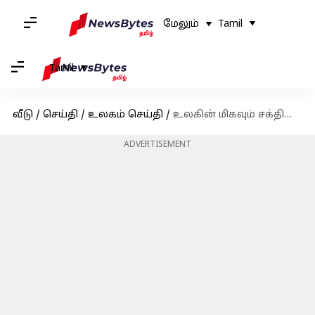
மேலும்
Tamil
Tamil
வீடு
/
செய்தி
/
உலகம் செய்தி
/
உலகின் மிகவும் சக்திவாய்ந்த பாஸ்போர்ட் பட்டியலில் அமெரிக்கா இல்லை; இந்தியாவின் இடம் எது தெரியுமா?
ADVERTISEMENT