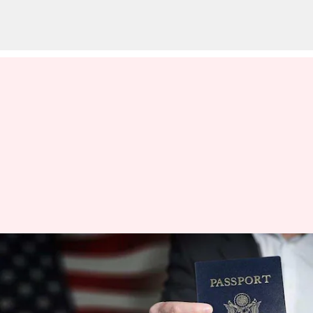
உலகின் மிகவும்
சக்திவாய்ந்த பாஸ்போர்ட்
பட்டியலில் அமெரிக்கா