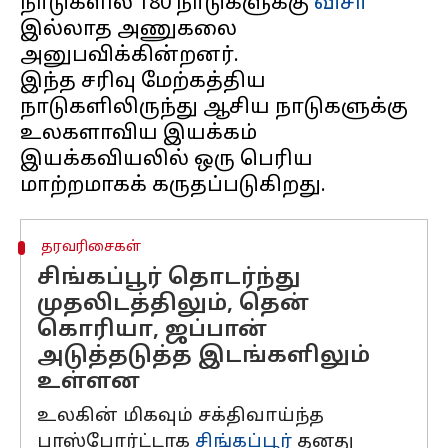
நாடுகளில் 180 நாடுகளுக்கு
விசா
இல்லாத அணுகலை
அனுபவிக்கின்றனர்.
இந்த சரிவு மேற்கத்திய
நாடுகளிலிருந்து ஆசிய நாடுகளுக்கு
உலகளாவிய இயக்கம்
இயக்கவியலில் ஒரு பெரிய
தரவரிசைகள்
சிங்கப்பூர் தொடர்ந்து
முதலிடத்திலும், தென்
கொரியா, ஜப்பான்
அடுத்தடுத்த இடங்களிலும்
உள்ளன
உலகின் மிகவும் சக்திவாய்ந்த
பாஸ்போர்ட்டாக
சிங்கப்பூர்
தனது