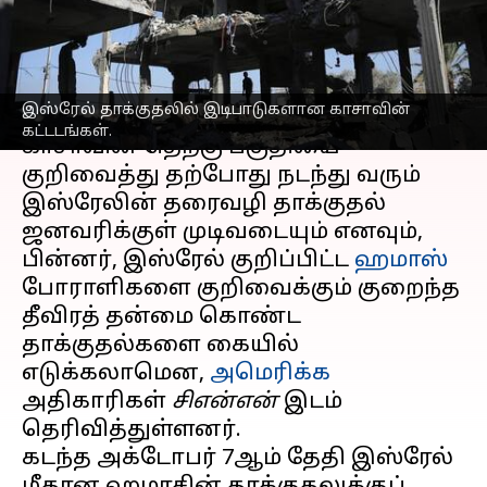
அமெரிக்க அதிகாரிகள்
எழுதியவர்
Dec 06, 2023
12:18 pm
Srinath r
செய்தி முன்னோட்டம்
இஸ்ரேல் தாக்குதலில் இடிபாடுகளான காசாவின்
கட்டடங்கள்.
காசாவின் தெற்கு பகுதியை
குறிவைத்து தற்போது நடந்து வரும்
இஸ்ரேலின் தரைவழி தாக்குதல்
ஜனவரிக்குள் முடிவடையும் எனவும்,
பின்னர், இஸ்ரேல் குறிப்பிட்ட
ஹமாஸ்
போராளிகளை குறிவைக்கும் குறைந்த
தீவிரத் தன்மை கொண்ட
தாக்குதல்களை கையில்
எடுக்கலாமென,
அமெரிக்க
அதிகாரிகள்
சிஎன்என்
இடம்
தெரிவித்துள்ளனர்.
கடந்த அக்டோபர் 7ஆம் தேதி இஸ்ரேல்