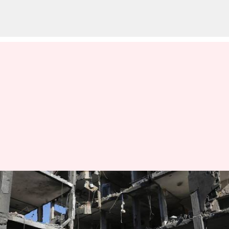
இஸ்ரேலின் தரைவழி
தாக்குதல் ஜனவரிக்குள்
முடிவடையும் என கருதும்