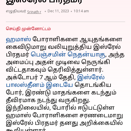
இஸ்ரேல் பிரதமர்
எழுதியவர்
Dec 11, 2023
10:14 am
Srinath r
செய்தி முன்னோட்டம்
ஹமாஸ்
போராளிகளை ஆயுதங்களை
கைவிடுமாறு வலியுறுத்திய இஸ்ரேல்
பிரதமர்
பெஞ்சமின் நெதன்யாகு
, அந்த
அமைப்பு அதன் முடிவை நெருங்கி
விட்டதாகவும் தெரிவித்துள்ளார்.
அக்டோபர் 7 ஆம் தேதி,
இஸ்ரேல்
பாலஸ்தீனம் இடையே
தொடங்கிய
போர், இரண்டு மாதங்களை கடந்தும்
தீவிரமாக நடந்து வருகிறது.
இந்நிலையில், போரில் ஈடுபட்டுள்ள
ஹமாஸ் போராளிகளை சரணடைமாறு
இஸ்ரேல் பிரதமர் தனது அறிக்கையில்