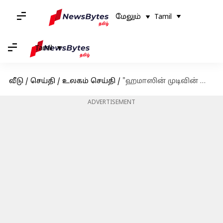
மேலும்
Tamil
Tamil
வீடு
/
செய்தி
/
உலகம் செய்தி
/
"ஹமாஸின் முடிவின் ஆரம்பம்"- போராளிகளை சரணடைய வலியுறுத்தும் இஸ்ரேல் பிரதமர்
ADVERTISEMENT