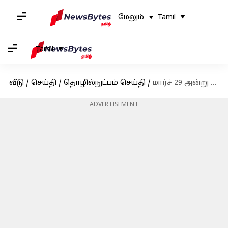
மேலும்
Tamil
Tamil
வீடு
/
செய்தி
/
தொழில்நுட்பம் செய்தி
/
மார்ச் 29 அன்று இந்த ஆண்டின் முதல் சூரிய கிரகணம் - இந்தியாவில் இது தெரியுமா?
ADVERTISEMENT