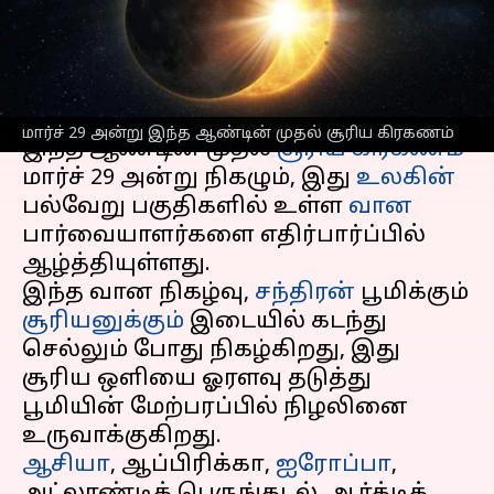
இது தெரியுமா?
எழுதியவர்
Mar 12, 2025
12:23 pm
Venkatalakshmi V
செய்தி முன்னோட்டம்
மார்ச் 29 அன்று இந்த ஆண்டின் முதல் சூரிய கிரகணம்
இந்த ஆண்டின் முதல்
சூரிய கிரகணம்
மார்ச் 29 அன்று நிகழும், இது
உலகின்
பல்வேறு பகுதிகளில் உள்ள
வான
பார்வையாளர்களை எதிர்பார்ப்பில்
ஆழ்த்தியுள்ளது.
இந்த வான நிகழ்வு,
சந்திரன்
பூமிக்கும்
சூரியனுக்கும்
இடையில் கடந்து
செல்லும் போது நிகழ்கிறது, இது
சூரிய ஒளியை ஓரளவு தடுத்து
பூமியின் மேற்பரப்பில் நிழலினை
ஆசியா
, ஆப்பிரிக்கா,
ஐரோப்பா
,