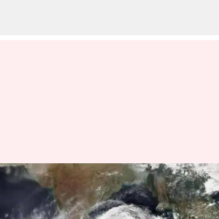
நவம்பர் 23இல்
வங்கக்கடலில்
உருவாகிறது காற்றழுத்த