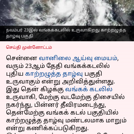
தாழ்வு பகுதி: மீண்டும்
உருவாகிறதா புயல்
சூழல்?
எழுதியவர்
Nov 19, 2024
02:40 pm
நவம்பர் 23இல் வங்கக்கடலில் உருவாகிறது காற்றழுத்த
Venkatalakshmi V
தாழ்வு பகுதி
செய்தி முன்னோட்டம்
சென்னை
வானிலை ஆய்வு மையம்
,
வரும் 23ஆம் தேதி வங்கக்கடலில்
புதிய
காற்றழுத்த தாழ்வு
பகுதி
உருவாகும் என்று அறிவித்துள்ளது.
இது தென் கிழக்கு
வங்கக் கடலில்
உருவாகி, மேற்கு வடமேற்கு திசையில்
நகர்ந்து, பின்னர் தீவிரமடைந்து,
தென்மேற்கு வங்கக் கடல் பகுதியில்
காற்றழுத்த தாழ்வு மண்டலமாக மாறும்
என்று கணிக்கப்படுகிறது.