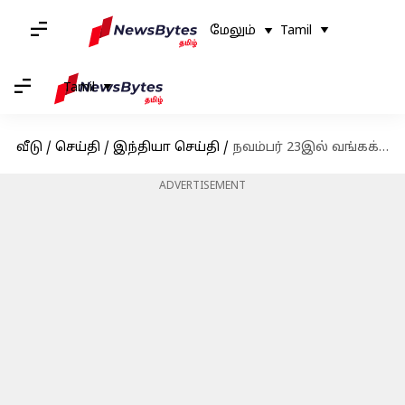
மேலும்
Tamil
Tamil
வீடு
/
செய்தி
/
இந்தியா செய்தி
/
நவம்பர் 23இல் வங்கக்கடலில் உருவாகிறது காற்றழுத்த தாழ்வு பகுதி: மீண்டும் உருவாகிறதா புயல் சூழல்?
ADVERTISEMENT