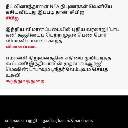
நீட் வினாத்தாளை NTA நிபுணர்கள் வெளியே
கசியவிட்டது இப்படி தான்: சிபிஐ
சிபிஐ
இந்திய விமானப்படையில் புதிய வரலாறு! 'டாப்
கன்' தகுதியைப் பெற்ற முதல் பெண் போர்
விமானி பாவனா காந்த்
விமானப்படை
எம்என்சி நிறுவனத்தின் சதியை முறியடித்த
கூட்டணி! இந்தியாவின் முதல் 'எம்ஆர்ஐ'
மெஷின்; டாடாவும் ஸ்ரீதர் வேம்புவும் செய்த
உதவி
மருத்துவத்துறை
எங்களை பற்றி
தனியுரிமைக் கொள்கை