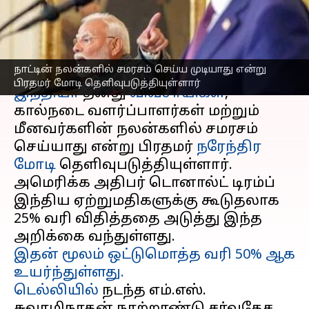
மோடி பதிலடி
எழுதியவர்
Aug 07, 2025
11:14 am
Venkatalakshmi V
செய்தி முன்னோட்டம்
நாட்டின் நலன்களில் சமரசம் செய்ய முடியாது என்று
பிரதமர் மோடி தெளிவுபடுத்தியுள்ளார்
இந்தியா
தனது
விவசாயிகள்
,
கால்நடை வளர்ப்பாளர்கள் மற்றும்
மீனவர்களின் நலன்களில் சமரசம்
செய்யாது என்று பிரதமர்
நரேந்திர
மோடி
தெளிவுபடுத்தியுள்ளார்.
அமெரிக்க அதிபர் டொனால்ட் டிரம்ப்
இந்திய ஏற்றுமதிகளுக்கு கூடுதலாக
25% வரி விதித்ததை அடுத்து இந்த
இதன் மூலம் ஒட்டுமொத்த வரி 50% ஆக
உயர்ந்துள்ளது.
டெல்லியில்
நடந்த எம்.எஸ்.