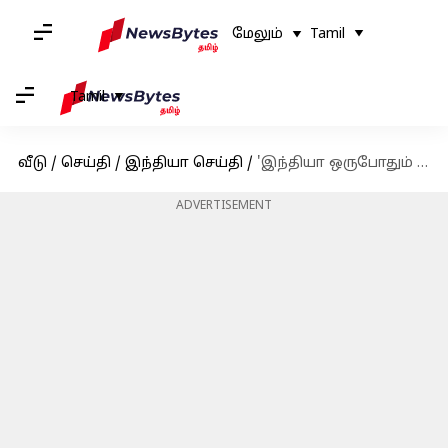
மேலும்
Tamil
Tamil
வீடு
/
செய்தி
/
இந்தியா செய்தி
/
'இந்தியா ஒருபோதும் சமரசம் செய்யாது..': டிரம்பின் 50% வரிகளுக்கு மோடி பதிலடி
ADVERTISEMENT