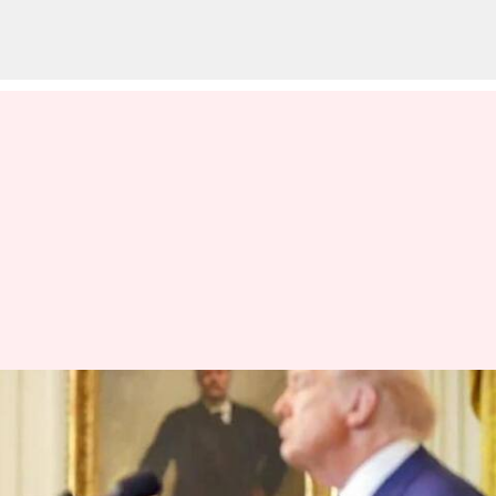
'இந்தியா ஒருபோதும்
சமரசம் செய்யாது..':
டிரம்பின் 50% வரிகளுக்கு