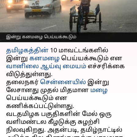
வானிலை ஆய்வு மையம்
எச்சரிக்கை
எழுதியவர்
Oct 09, 2024
11:53 am
Venkatalakshmi V
இன்று கனமழை பெய்யக்கூடும்
செய்தி முன்னோட்டம்
தமிழகத்தின்
10 மாவட்டங்களில்
இன்று
கனமழை
பெய்யக்கூடும் என
வானிலை ஆய்வு மையம்
எச்சரிக்கை
விடுத்துள்ளது.
தலைநகர்
சென்னையில்
இன்று
லேசானது முதல் மிதமான
மழை
பெய்யக்கூடும் என
கணிக்கப்பட்டுள்ளது.
வடதமிழக பகுதிகளின் மேல் ஒரு
வளிமண்டல கீழடுக்கு சுழற்சி
நிலவுகிறது. அதன்படி, தமிழ்நாட்டில்