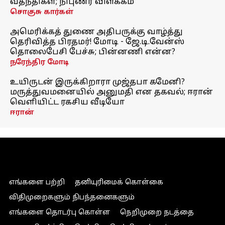
வதந்திகள்; நிபுணர் விளக்கம்
சொகுசு கார்கள்
அமெரிக்கத் துணை அதிபருக்கு வாழ்த்து
தெரிவித்த பிரதமர்! மோடி - ஜே.டி.வேன்ஸ்
தொலைபேசி பேச்சு; பின்னணி என்ன?
நரேந்திர மோடி
உயிருடன் இருக்கிறாரா முஜ்தபா கமேனி?
மருத்துவமனையில் அனுமதி என தகவல்; ஈரான்
வெளியிட்ட ரகசிய வீடியோ
ஈரான்
எங்களை பற்றி
தனியுரிமைக் கொள்கை
விதிமுறைகளும் நிபந்தனைகளும்
எங்களை தொடர்பு கொள்ள
நெறிமுறை நடத்தை