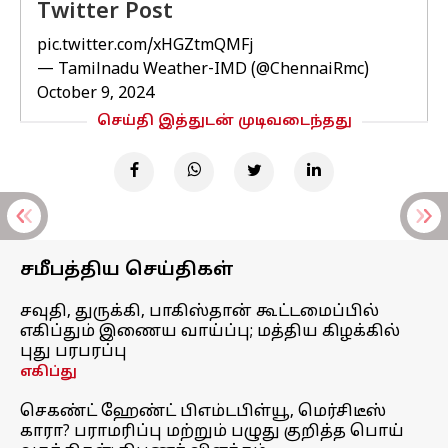
Twitter Post
pic.twitter.com/xHGZtmQMFj
— Tamilnadu Weather-IMD (@ChennaiRmc)
October 9, 2024
செய்தி இத்துடன் முடிவடைந்தது
சமீபத்திய செய்திகள்
சவுதி, துருக்கி, பாகிஸ்தான் கூட்டமைப்பில்
எகிப்தும் இணைய வாய்ப்பு; மத்திய கிழக்கில்
புது பரபரப்பு
எகிப்து
செகண்ட் ஹேண்ட் பிஎம்டபிள்யூ, மெர்சிடீஸ்
காரா? பராமரிப்பு மற்றும் பழுது குறித்த பொய்