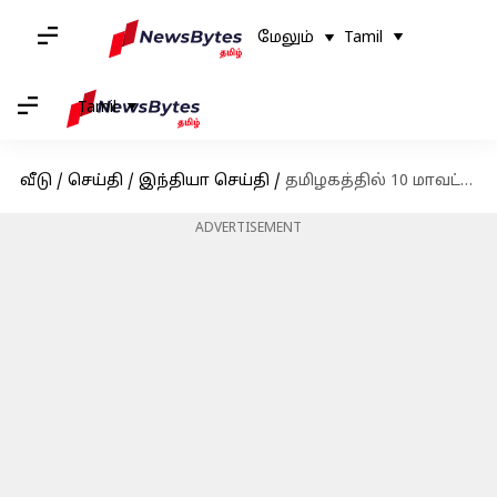
மேலும்
Tamil
Tamil
வீடு
/
செய்தி
/
இந்தியா செய்தி
/
தமிழகத்தில் 10 மாவட்டங்களில் இன்று கனமழை பெய்யக்கூடும்: வானிலை ஆய்வு மையம் எச்சரிக்கை
ADVERTISEMENT