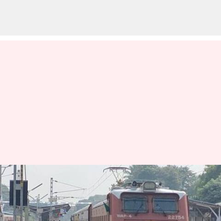
உத்தரப்பிரதேசத்தில்
தண்டவாளங்களை
கடக்கும்போது ரயில்