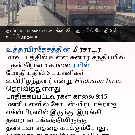
மோதி 6 பேர்
உயிரிழந்தனர்
எழுதியவர்
Nov 05, 2025
12:31 pm
Venkatalakshmi V
தண்டவாளங்களை கடக்கும்போது ரயில் மோதி 6 பேர்
உயிரிழந்தனர்
செய்தி முன்னோட்டம்
உத்தரபிரதேசத்தின்
மிர்சாபூர்
மாவட்டத்தில் உள்ள சுனார் சந்திப்பில்
புதன்கிழமை காலை
ரயில்
மோதியதில் 6 பயணிகள்
உயிரிழந்தனர் என்று
Hindustan Times
தெரிவித்துள்ளது.
பாதிக்கப்பட்டவர்கள் காலை 9:15
மணியளவில் சோபன்-பிரயாக்ராஜ்
எக்ஸ்பிரஸில் இருந்து இறங்கி,
தவறான பக்கத்திலிருந்து
தண்டவாளத்தை கடக்கும்போது , ​​