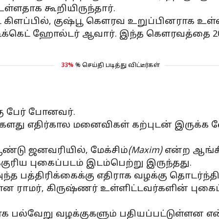
உள்ளதாக கூறியிருந்தார்.
்ட கிளப்பில், குஷ்பூ கௌரவ உறுப்பினராக உள்ள
் டிக்கெட் ஹோல்டர் ஆவார். இந்த கௌரவத்தை 2
33%
% செய்தி படித்து விட்டீர்கள்
கு பேர் போனவர்.
ளது எதிர்கால மனைவிகள் கற்புடன் இருக்க வே
ஆண்டு ஜனவரியில், மேக்சிம்
(Maxim)
என்ற ஆங்க
க்குரிய புகைப்படம் இடம்பெற்று இருந்தது.
ந்த பத்திரிக்கைக்கு எதிராக வழக்கு தொடர்ந்திர
ன ராமர், கிருஷ்ணர் உள்ளிட்டவர்களின் புகை
 பல்வேறு வழக்குகளும் பதியப்பட்டுள்ளன என்ப