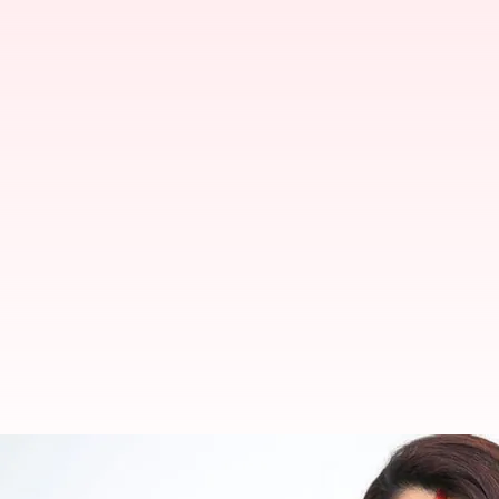
#குஷ்பு 53- கடவுள் மறுப்பு 
பலரும் அறியாத 5 தகவல்க