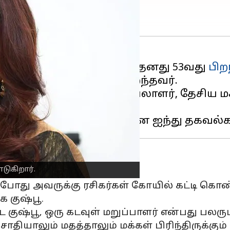
 ஒருவரான குஷ்பூ இன்று தனது 53வது
பிற
ண்டு
மகாராஷ்டிராவில்
பிறந்தவர்.
 தொகுப்பாளர், பெண்ணியலாளர், தேசிய 
பு.
குஷ்பு
ுகிறார்.
த போது அவருக்கு ரசிகர்கள் கோயில் கட்டி கொ
 குஷ்பூ.
 குஷ்பூ, ஒரு கடவுள் மறுப்பாளர் என்பது பலரு
சாதியாலும் மதத்தாலும் மக்கள் பிரிந்திருக்கு