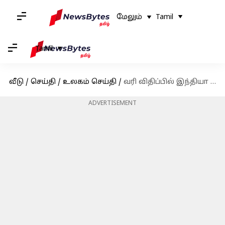
மேலும்
Tamil
Tamil
வீடு
/
செய்தி
/
உலகம் செய்தி
/
வரி விதிப்பில் இந்தியா 'துஷ்பிரயோகம் செய்கிறது' என்றும், மோடியை 'அற்புதமான மனிதர்' என்றும் கூறிய டிரம்ப்
ADVERTISEMENT