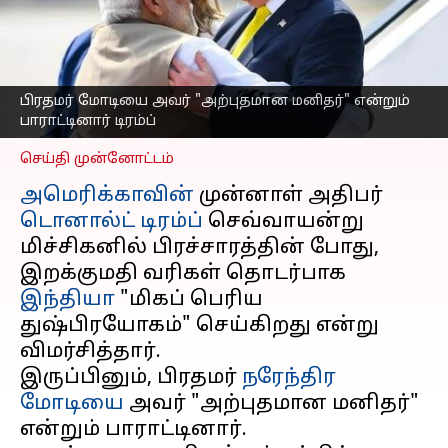
மோடியை 'அற்புதமான
மனிதர்' என்றும் கூறிய
டிரம்ப்
எழுதியவர்
Sep 18, 2024
12:24 pm
பிரதமர் மோடியை அவர் "அற்புதமான மனிதர்" என்றும்
Venkatalakshmi V
பாராட்டினார் டிரம்ப்
செய்தி முன்னோட்டம்
அமெரிக்காவின்
முன்னாள் அதிபர்
டொனால்ட் டிரம்ப்
செவ்வாயன்று
மிச்சிகனில் பிரச்சாரத்தின் போது, ​​
இறக்குமதி வரிகள் தொடர்பாக
இந்தியா
"மிகப் பெரிய
துஷ்பிரயோகம்" செய்கிறது என்று
விமர்சித்தார்.
இருப்பினும், பிரதமர்
நரேந்திர
மோடியை
அவர் "அற்புதமான மனிதர்"
என்றும் பாராட்டினார்.