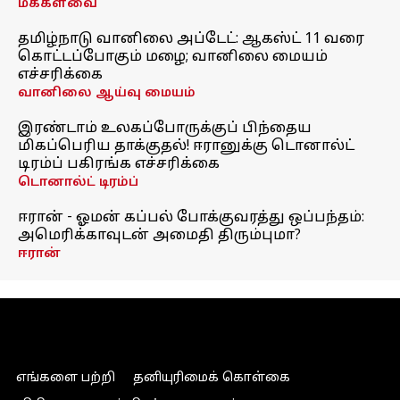
மக்களவை
தமிழ்நாடு வானிலை அப்டேட்: ஆகஸ்ட் 11 வரை
கொட்டப்போகும் மழை; வானிலை மையம்
எச்சரிக்கை
வானிலை ஆய்வு மையம்
இரண்டாம் உலகப்போருக்குப் பிந்தைய
மிகப்பெரிய தாக்குதல்! ஈரானுக்கு டொனால்ட்
டிரம்ப் பகிரங்க எச்சரிக்கை
டொனால்ட் டிரம்ப்
ஈரான் - ஓமன் கப்பல் போக்குவரத்து ஒப்பந்தம்:
அமெரிக்காவுடன் அமைதி திரும்புமா?
ஈரான்
எங்களை பற்றி
தனியுரிமைக் கொள்கை