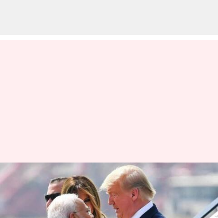
வரி விதிப்பில் இந்தியா
'துஷ்பிரயோகம்
செய்கிறது' என்றும்,