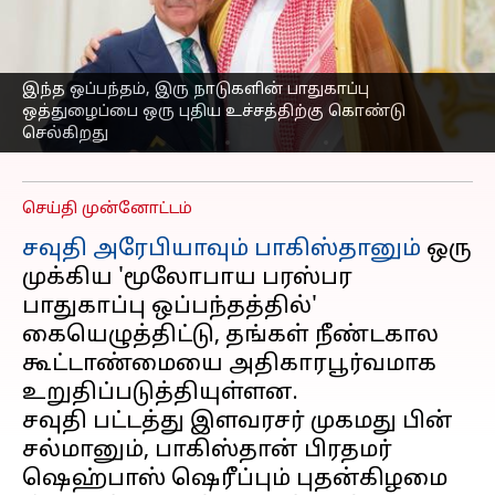
கையெழுத்து: 'ஒருவர்
மீதான தாக்குதல்
இருவருக்கும் எதிரான
இந்த ஒப்பந்தம், இரு நாடுகளின் பாதுகாப்பு
ஆக்கிரமிப்பு'
ஒத்துழைப்பை ஒரு புதிய உச்சத்திற்கு கொண்டு
செல்கிறது
எழுதியவர்
Sep 18, 2025
07:55 am
Venkatalakshmi V
செய்தி முன்னோட்டம்
சவுதி அரேபியாவும்
பாகிஸ்தானும்
ஒரு
முக்கிய 'மூலோபாய பரஸ்பர
பாதுகாப்பு ஒப்பந்தத்தில்'
கையெழுத்திட்டு, தங்கள் நீண்டகால
கூட்டாண்மையை அதிகாரபூர்வமாக
உறுதிப்படுத்தியுள்ளன.
சவுதி பட்டத்து இளவரசர் முகமது பின்
சல்மானும், பாகிஸ்தான் பிரதமர்
ஷெஹ்பாஸ் ஷெரீப்பும் புதன்கிழமை