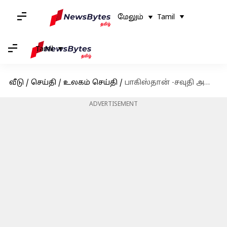
மேலும்
Tamil
Tamil
வீடு
/
செய்தி
/
உலகம் செய்தி
/
பாகிஸ்தான் -சவுதி அரேபியா முக்கிய பாதுகாப்பு ஒப்பந்தத்தில் கையெழுத்து: 'ஒருவர் மீதான தாக்குதல் இருவருக்கும் எதிரான ஆக்கிரமிப்பு'
ADVERTISEMENT