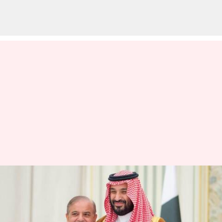
பாகிஸ்தான் -சவுதி
அரேபியா முக்கிய
பாதுகாப்பு ஒப்பந்தத்தில்