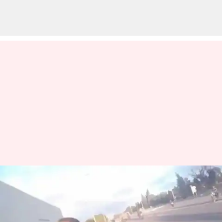
அக்டோபர் 7 தாக்குதலுடன்
தொடர்புடைய ஹமாஸ்
உயர்மட்ட தளபதியை