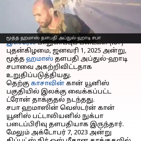
கொன்றது இஸ்ரேல்
எழுதியவர்
Jan 01, 2025
12:00 pm
Venkatalakshmi V
செய்தி முன்னோட்டம்
மூத்த ஹமாஸ் தளபதி அப்துல்-ஹாடி சபா
இஸ்ரேல்
பாதுகாப்புப் படைகள் (IDF)
புதன்கிழமை, ஜனவரி 1, 2025 அன்று,
மூத்த
ஹமாஸ்
தளபதி அப்துல்-ஹாடி
சபாவை அகற்றிவிட்டதாக
உறுதிப்படுத்தியது.
தெற்கு
காசாவின்
கான் யூனிஸ்
பகுதியில் இலக்கு வைக்கப்பட்ட
ட்ரோன் தாக்குதல் நடந்தது.
சபா ஹமாஸின் வெஸ்டர்ன் கான்
யூனிஸ் பட்டாலியனில் நுக்பா
படைப்பிரிவு தளபதியாக இருந்தார்.
மேலும் அக்டோபர் 7, 2023 அன்று