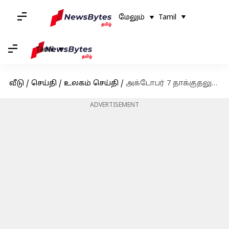
மேலும்
Tamil
Tamil
வீடு
/
செய்தி
/
உலகம் செய்தி
/
அக்டோபர் 7 தாக்குதலுடன் தொடர்புடைய ஹமாஸ் உயர்மட்ட தளபதியை கொன்றது இஸ்ரேல்
ADVERTISEMENT