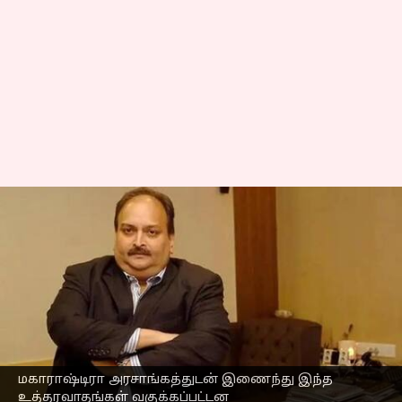
நாடு கடத்தினால்,
மெஹுல் சோக்சிக்கு
மனிதாபிமான ரீதியில்
தான் சிறைத்தண்டனை
வழங்கப்படும்:
பெல்ஜியத்திற்கு இந்தியா
உறுதி
மகாராஷ்டிரா அரசாங்கத்துடன் இணைந்து இந்த
உத்தரவாதங்கள் வகுக்கப்பட்டன