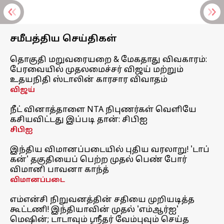
சமீபத்திய செய்திகள்
தொகுதி மறுவரையறை & மேகதாது விவகாரம்:
பேரவையில் முதலமைச்சர் விஜய் மற்றும்
உதயநிதி ஸ்டாலின் காரசார விவாதம்
விஜய்
நீட் வினாத்தாளை NTA நிபுணர்கள் வெளியே
கசியவிட்டது இப்படி தான்: சிபிஐ
சிபிஐ
இந்திய விமானப்படையில் புதிய வரலாறு! 'டாப்
கன்' தகுதியைப் பெற்ற முதல் பெண் போர்
விமானி பாவனா காந்த்
விமானப்படை
எம்என்சி நிறுவனத்தின் சதியை முறியடித்த
கூட்டணி! இந்தியாவின் முதல் 'எம்ஆர்ஐ'
மெஷின்; டாடாவும் ஸ்ரீதர் வேம்புவும் செய்த