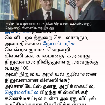
கிஸ்ஸிங்கர் காலமானார்
எழுதியவர்
Nov 30, 2023
09:35 am
Srinath r
செய்தி முன்னோட்டம்
அமெரிக்க முன்னாள் அதிபர் நெக்சன் உடன்(வலது),
ஹென்றி கிஸ்ஸிங்கர்(இடது).
அமெரிக்க
முன்னாள்
வெளியுறவுத்துறை செயலாளரும்,
அமைதிக்கான
நோபல் பரிசு
வென்றவருமான ஹென்றி
கிஸ்ஸிங்கர் காலமானதாக அவரது
நிறுவனம் அறிவித்துள்ளது. அவருக்கு
வயது 100.
அவர் நிறுவிய அரசியல் ஆலோசனை
நிறுவனமான கிஸ்ஸிங்கர்
அசோசியேட்ஸ் தனது அறிக்கையில்,
ஜெர்மனியில்
பிறந்த கிஸ்ஸிங்கர்
கனெக்டிகட்டில் உள்ள அவரது வீட்டில்