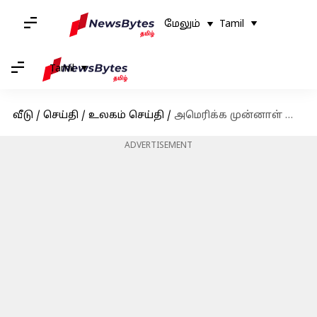
மேலும்
Tamil
Tamil
வீடு
/
செய்தி
/
உலகம் செய்தி
/
அமெரிக்க முன்னாள் வெளியுறவுத்துறை செயலாளர் ஹென்றி கிஸ்ஸிங்கர் காலமானார்
ADVERTISEMENT