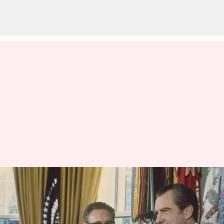
அமெரிக்க முன்னாள்
வெளியுறவுத்துறை
செயலாளர் ஹென்றி