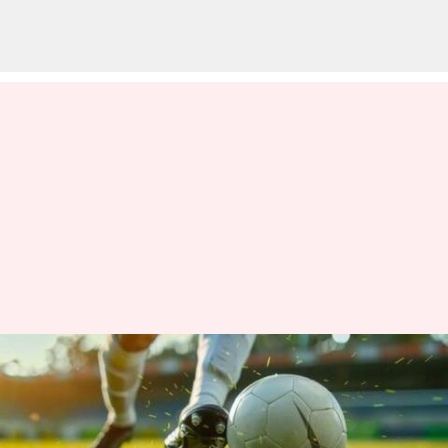
பாகிஸ்தானிலிருந்து
சர்வதேச போட்டிக்கு
கலந்துகொள்ள சென்ற