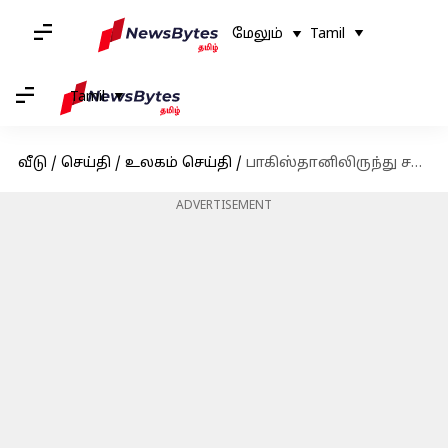
மேலும்
Tamil
Tamil
வீடு
/
செய்தி
/
உலகம் செய்தி
/
பாகிஸ்தானிலிருந்து சர்வதேச போட்டிக்கு கலந்துகொள்ள சென்ற 'போலி' கால்பந்து அணி
ADVERTISEMENT