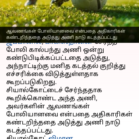
'போலி' கால்பந்து அணி
எழுதியவர்
Sep 17, 2025
06:40 pm
Venkatalakshmi V
செய்தி முன்னோட்டம்
ஆவணங்கள் போலியானவை என்பதை அதிகாரிகள்
கண்டறிந்ததை அடுத்து அணி நாடு கடத்தப்பட்டது
ஜப்பானில்
,
பாகிஸ்தானை
சேர்ந்த
போலி கால்பந்து அணி ஒன்று
கண்டுபிடிக்கப்பட்டதை அடுத்து,
அந்நாட்டிற்கு மனித கடத்தல் குறித்து
எச்சரிக்கை விடுத்துள்ளதாக
கூறப்படுகிறது.
சியால்கோட்டைச் சேர்ந்ததாக
கூறிக்கொண்ட அந்த அணி,
அவர்களின் ஆவணங்கள்
போலியானவை என்பதை அதிகாரிகள்
கண்டறிந்ததை அடுத்து அணி நாடு
கடத்தப்பட்டது.