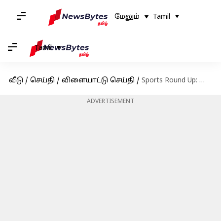
மேலும்
Tamil
Tamil
வீடு
/
செய்தி
/
விளையாட்டு செய்தி
/
Sports Round Up: தென்னாப்பிரிக்காவுக்கு எதிராக இந்தியா தடுமாற்றம், இரண்டாவது டெஸ்டில் ஆஸ்திரேலியா நிதானம்; இன்றைய முக்கிய விளையாட்டுச் செய்திகள்
ADVERTISEMENT