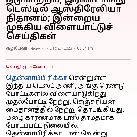
தடுமாற்றம், இரண்டாவது
டெஸ்டில் ஆஸ்திரேலியா
நிதானம்; இன்றைய
முக்கிய விளையாட்டுச்
செய்திகள்
எழுதியவர்
Dec 27, 2023
08:04 am
Srinath r
செய்தி முன்னோட்டம்
தென்னாப்பிரிக்கா
சென்றுள்ள
இந்திய டெஸ்ட் அணி, அங்கு ரெண்டு
போட்டிகளில் விளையாடுகிறது.
முதல்போட்டி நேற்று, செஞ்சுரியன்
மைதானத்தில் நேற்று தொடங்கியது.
மழை காரணமாக டாஸ் தாமதமாக
போடப்பட்ட நிலையில்,
தென்னாபிரிக்கா டாஸ் வென்று