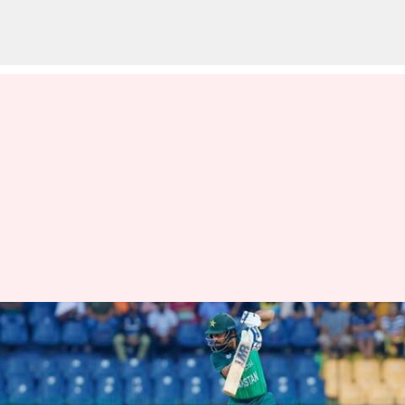
PAK vs SL : முகமது
ரிஸ்வான் பேட்டிங் அபாரம்;
இலங்கைக்கு 253 ரன்கள்