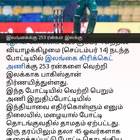
இலக்கு
எழுதியவர்
Sep 14, 2023
09:57 pm
Sekar Chinnappan
செய்தி முன்னோட்டம்
இலங்கைக்கு 253 ரன்கள் இலக்கு
ஆசிய கோப்பை
2023 சூப்பர் 4 சுற்றில்
வியாழக்கிழமை (செப்டம்பர் 14) நடந்த
போட்டியில்
இலங்கை கிரிக்கெட்
அணி
க்கு 253 ரன்களை வெற்றி
இலக்காக பாகிஸ்தான்
நிர்ணயித்துள்ளது.
இந்த போட்டியில் வெற்றி பெறும்
அணி இறுதிப்போட்டியில்
இந்தியாவை எதிர்கொள்ளும் எனும்
நிலையில், மழையால் போட்டி
தொடங்குவதில் தாமதம் ஏற்பட்டது.
இரு தரப்பிலும் தலா 45 ஓவர்களாக