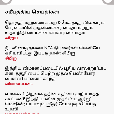
சமீபத்திய செய்திகள்
தொகுதி மறுவரையறை & மேகதாது விவகாரம்:
பேரவையில் முதலமைச்சர் விஜய் மற்றும்
உதயநிதி ஸ்டாலின் காரசார விவாதம்
விஜய்
நீட் வினாத்தாளை NTA நிபுணர்கள் வெளியே
கசியவிட்டது இப்படி தான்: சிபிஐ
சிபிஐ
இந்திய விமானப்படையில் புதிய வரலாறு! 'டாப்
கன்' தகுதியைப் பெற்ற முதல் பெண் போர்
விமானி பாவனா காந்த்
விமானப்படை
எம்என்சி நிறுவனத்தின் சதியை முறியடித்த
கூட்டணி! இந்தியாவின் முதல் 'எம்ஆர்ஐ'
மெஷின்; டாடாவும் ஸ்ரீதர் வேம்புவும் செய்த
உதவி