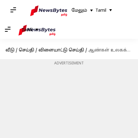
மேலும்
Tamil
Tamil
வீடு
/
செய்தி
/
விளையாட்டு செய்தி
/
ஆண்கள் உலகக்கோப்பையை விட அதிகம்; மகளிர் உலகக்கோப்பைக்கான பரிசுத் தொகையை வரலாறு காணாத அளவிற்கு உயர்த்தியது ஐசிசி
ADVERTISEMENT