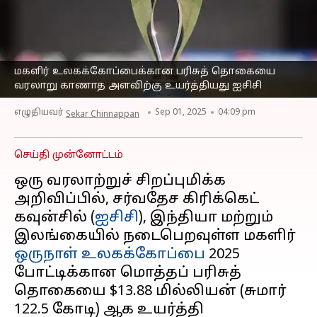
உலகக்கோப்பைக்கான
பரிசுத் தொகையை
வரலாறு காணாத
அளவிற்கு உயர்த்தியது
மகளிர் உலகக்கோப்பைக்கான பரிசுத் தொகையை
ஐசிசி
வரலாறு காணாத அளவிற்கு உயர்த்தியது ஐசிசி
எழுதியவர்
Sep 01, 2025
04:09 pm
Sekar Chinnappan
செய்தி முன்னோட்டம்
ஒரு வரலாற்றுச் சிறப்புமிக்க
அறிவிப்பில், சர்வதேச கிரிக்கெட்
கவுன்சில் (
ஐசிசி
), இந்தியா மற்றும்
இலங்கையில் நடைபெறவுள்ள மகளிர்
ஒருநாள் உலகக்கோப்பை
2025
போட்டிக்கான மொத்தப் பரிசுத்
தொகையை $13.88 மில்லியன் (சுமார்
₹122.5 கோடி) ஆக உயர்த்தி