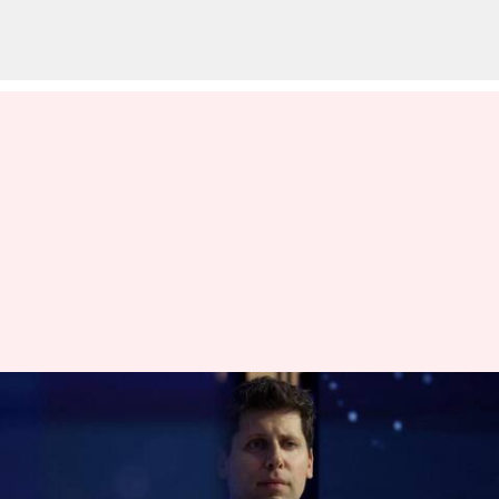
புதிய சிஇஓ-வை நியமித்த
ஓபன்ஏஐ;
மைக்ரோசாஃப்டில்