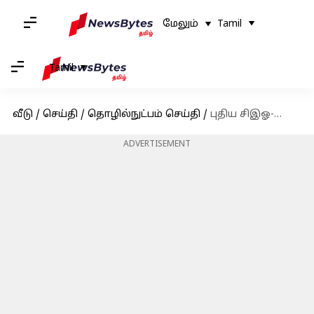
மேலும்
Tamil
Tamil
வீடு
/
செய்தி
/
தொழில்நுட்பம் செய்தி
/
புதிய சிஇஓ-வை நியமித்த ஓபன்ஏஐ; மைக்ரோசாஃப்டில் இணைந்த சாம் ஆல்ட்மேன்!
ADVERTISEMENT