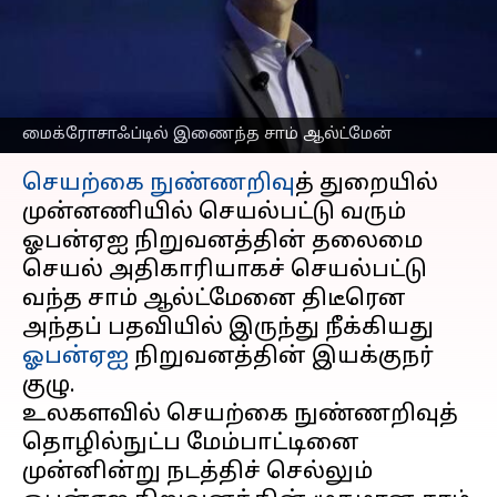
இணைந்த சாம்
ஆல்ட்மேன்!
எழுதியவர்
Nov 20, 2023
04:17 pm
Prasanna Venkatesh
மைக்ரோசாஃப்டில் இணைந்த சாம் ஆல்ட்மேன்
செய்தி முன்னோட்டம்
செயற்கை நுண்ணறிவு
த் துறையில்
முன்னணியில் செயல்பட்டு வரும்
ஓபன்ஏஐ நிறுவனத்தின் தலைமை
செயல் அதிகாரியாகச் செயல்பட்டு
வந்த சாம் ஆல்ட்மேனை திடீரென
அந்தப் பதவியில் இருந்து நீக்கியது
ஓபன்ஏஐ
நிறுவனத்தின் இயக்குநர்
குழு.
உலகளவில் செயற்கை நுண்ணறிவுத்
தொழில்நுட்ப மேம்பாட்டினை
முன்னின்று நடத்திச் செல்லும்