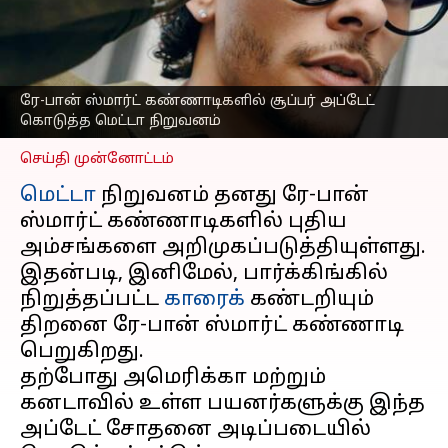
கண்ணாடிகளில் சூப்பர்
அப்டேட் கொடுத்த மெட்டா
நிறுவனம்
எழுதியவர்
Oct 03, 2024
12:27 pm
ரே-பான் ஸ்மார்ட் கண்ணாடிகளில் சூப்பர் அப்டேட்
Sekar Chinnappan
கொடுத்த மெட்டா நிறுவனம்
செய்தி முன்னோட்டம்
மெட்டா
நிறுவனம் தனது ரே-பான்
ஸ்மார்ட் கண்ணாடிகளில் புதிய
அம்சங்களை அறிமுகப்படுத்தியுள்ளது.
இதன்படி, இனிமேல், பார்க்கிங்கில்
நிறுத்தப்பட்ட
காரைக்
கண்டறியும்
திறனை ரே-பான் ஸ்மார்ட் கண்ணாடி
பெறுகிறது.
தற்போது அமெரிக்கா மற்றும்
கனடாவில் உள்ள பயனர்களுக்கு இந்த
அப்டேட் சோதனை அடிப்படையில்