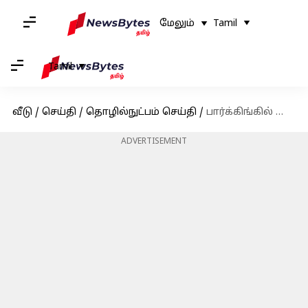
மேலும்
Tamil
Tamil
வீடு
/
செய்தி
/
தொழில்நுட்பம் செய்தி
/
பார்க்கிங்கில் காரை கண்டறியும் திறன்; ரே-பான் ஸ்மார்ட் கண்ணாடிகளில் சூப்பர் அப்டேட் கொடுத்த மெட்டா நிறுவனம்
ADVERTISEMENT