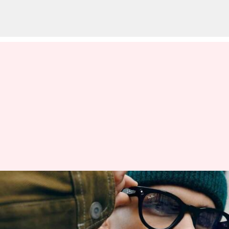
பார்க்கிங்கில் காரை
கண்டறியும் திறன்; ரே-
பான் ஸ்மார்ட்