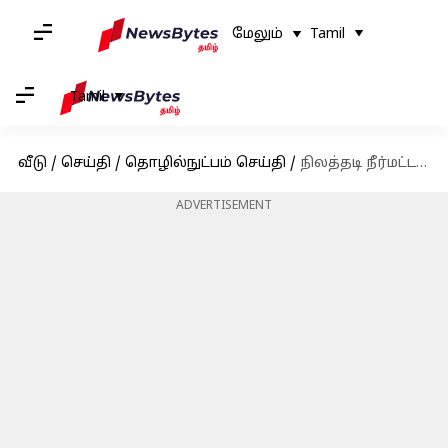
மேலும்
Tamil
Tamil
வீடு
/
செய்தி
/
தொழில்நுட்பம் செய்தி
/
நிலத்தடி நீர்மட்ட இழப்பை சரிக்கட்ட மாற்று பயிரிடுதல் தான் சரியான வழி; ஐஐடி ஆய்வில் தகவல்
ADVERTISEMENT