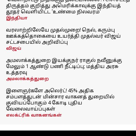
'வெளிநாட்டு நிதிக்குத் தடையில்லை': FCRA சட்டத்
திருத்தம் குறித்து அமெரிக்காவுக்கு இந்தியத்
தூதர் வெளியிட்ட 'உண்மை நிலவரம்'
இந்தியா
வரலாற்றிலேயே முதல்முறை! நெல், கரும்பு
ஊக்கத்தொகையை உயர்த்தி முதல்வர் விஜய்
சட்டசபையில் அறிவிப்பு
விஜய்
அமலாக்கத்துறை இயக்குநர் ராகுல் நவீனுக்கு
மேலும் 1 ஆண்டு பணி நீட்டிப்பு; மத்திய அரசு
உத்தரவு
அமலாக்கத்துறை
இளைஞர்களே அலெர்ட்! 45% அதிக
சம்பளத்துடன் மின்சார வாகனத் துறையில்
குவியப்போகும் 4 கோடி புதிய
வேலைவாய்ப்புகள்
எலக்ட்ரிக் வாகனங்கள்