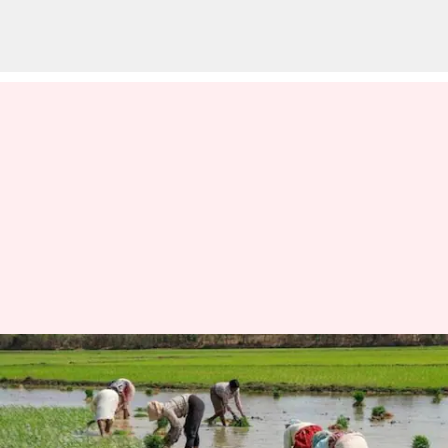
நிலத்தடி நீர்மட்ட இழப்பை
சரிக்கட்ட மாற்று
பயிரிடுதல் தான் சரியான