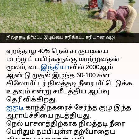
வழி; ஐஐடி ஆய்வில்
தகவல்
எழுதியவர்
Sep 15, 2024
05:18 pm
Sekar Chinnappan
நிலத்தடி நீர்மட்ட இழப்பை சரிக்கட்ட சரியான வழி
செய்தி முன்னோட்டம்
ஏறத்தாழ 40% நெல் சாகுபடியை
மாற்றுப் பயிர்களுக்கு மாற்றுவதன்
மூலம், வட
இந்தியா
வில் 2000ஆம்
ஆண்டு முதல் இழந்த 60-100 கன
கிலோமீட்டர் நிலத்தடி நீரை மீட்டெடுக்க
உதவும் என்று சமீபத்திய ஆய்வு
ஐஐடி
காந்திநகரைச் சேர்ந்த குழு இந்த
ஆராய்ச்சியை நடத்தியது.
நெல் பாசனத்திற்காக நிலத்தடி நீரை
பெரிதும் நம்பியுள்ள தற்போதைய