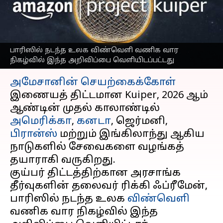
இணைய சேவைகளை
வழங்க உள்ளது
எழுதியவர்
Sep 16, 2025
02:28 pm
Venkatalakshmi V
பாரிஸில் நடந்த உலக விண்வெளி வணிக வார
நிகழ்வில் இந்த அறிவிப்பை வெளியிடப்பட்டது
செய்தி முன்னோட்டம்
அமேசானின்
செயற்கைக்கோள்
இணையத் திட்டமான Kuiper, 2026 ஆம்
ஆண்டின் முதல் காலாண்டில்
அமெரிக்கா
,
கனடா
, ஜெர்மனி,
பிரான்ஸ்
மற்றும் இங்கிலாந்து ஆகிய
நாடுகளில் சேவைகளை வழங்கத்
தயாராகி வருகிறது.
குய்பர் திட்டத்திற்கான அரசாங்க
தீர்வுகளின் தலைவர் ரிக்கி ஃப்ரீமேன்,
பாரிஸில் நடந்த உலக
விண்வெளி
வணிக வார நிகழ்வில் இந்த