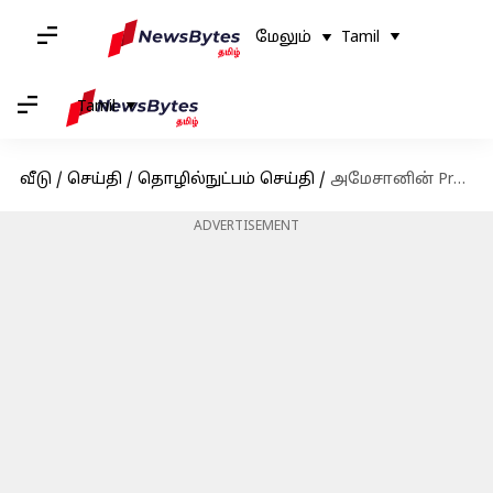
மேலும்
Tamil
Tamil
வீடு
/
செய்தி
/
தொழில்நுட்பம் செய்தி
/
அமேசானின் Project Kuiper 2026 ஆம் ஆண்டுக்குள் செயற்கைக்கோள் இணைய சேவைகளை வழங்க உள்ளது
ADVERTISEMENT