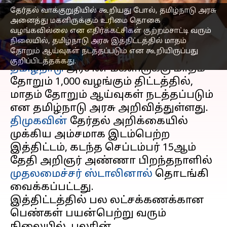
தமிழ்நாடு அரசு அறிவிப்பு
தேர்தல் வாக்குறுதியில் கூறியது போல், தமிழ்நாடு அரசு
எழுதியவர்
Oct 22, 2023
10:42 am
அனைத்து மகளிருக்கும் உரிமை தொகை
Srinath r
வழங்கவில்லை என எதிர்க்கட்சிகள் குற்றம்சாட்டி வரும்
நிலையில், தமிழ்நாடு அரசு இத்திட்டத்தில் மாதம்
செய்தி முன்னோட்டம்
தோறும் ஆய்வுகள் நடத்தப்படும் என கூறியிருப்பது
குறிப்பிடத்தக்கது.
தமிழ்நாடு
அரசின் மகளிருக்கு மாதம்
தோறும் ₹1,000 வழங்கும் திட்டத்தில்,
மாதம் தோறும் ஆய்வுகள் நடத்தப்படும்
திமுகவின்
தேர்தல் அறிக்கையில்
முக்கிய அம்சமாக இடம்பெற்ற
இத்திட்டம், கடந்த செப்டம்பர் 15ஆம்
தேதி அறிஞர் அண்ணா பிறந்தநாளில்
முதலமைச்சர்
ஸ்டாலினால்
தொடங்கி
வைக்கப்பட்டது.
இத்திட்டத்தில் பல லட்சக்கணக்கான
பெண்கள் பயன்பெற்று வரும்