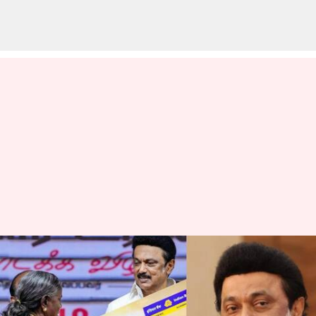
மகளிர் உரிமைத்தொகை
திட்டத்தில் மாதம்தோறும்
ஆய்வு நடத்தப்படும் என