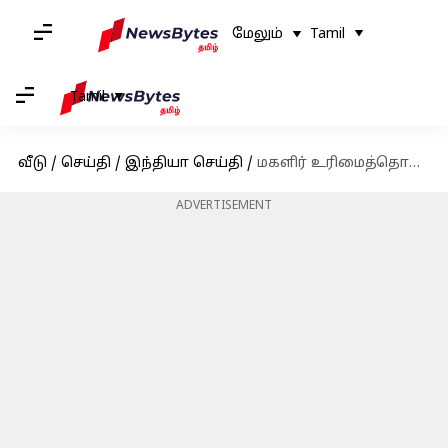
மேலும்
Tamil
Tamil
வீடு
/
செய்தி
/
இந்தியா செய்தி
/
மகளிர் உரிமைத்தொகை திட்டத்தில் மாதம்தோறும் ஆய்வு நடத்தப்படும் என தமிழ்நாடு அரசு அறிவிப்பு
ADVERTISEMENT